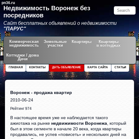
pn36.ru
Недвижимость Воронеж без
посредников
Сайт бесплатных объявлений о недвижимости
"ПАРУС"
Коммерческая
Земельные
Квартиры
Квартиры
недвижимость
участки
в коттеджах
Коттеджи / дома
Дачи
ГЛАВНАЯ
КОНТАКТЫ
ДАТЬ ОБЪЯВЛЕНИЕ
КАРТА САЙТА
СТАТЬИ
Воронеж - продажа квартир
2010-06-24
Рейтинг 974
В настоящее время уже не наблюдается такого
ажиотажа на рынке
недвижимости Воронежа
, который
был в этом сегменте в начале 20 века, когда квартиры
продавались, не успев «повисеть» и нескольких дней на