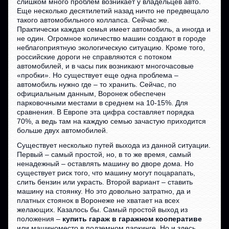
слишком много проблем возникает у владельцев авто.
Еще несколько десятилетий назад ничто не предвещало
такого автомобильного коллапса. Сейчас же.
Практически каждая семья имеет автомобиль, а иногда и
не один. Огромное количество машин создают в городе
неблагоприятную экологическую ситуацию. Кроме того,
российские дороги не справляются с потоком
автомобилей, и в часы пик возникают многочасовые
«пробки». Но существует еще одна проблема –
автомобиль нужно где – то хранить. Сейчас, по
официальным данным, Воронеж обеспечен
парковочными местами в среднем на 10-15%. Для
сравнения. В Европе эта цифра составляет порядка
70%, а ведь там на каждую семью зачастую приходится
больше двух автомобилей.
Существует несколько путей выхода из данной ситуации.
Первый – самый простой, но, в то же время, самый
ненадежный – оставлять машину во дворе дома. Но
существует риск того, что машину могут поцарапать,
слить бензин или украсть. Второй вариант – ставить
машину на стоянку. Но это довольно затратно, да и
платных стоянок в Воронеже не хватает на всех
желающих. Казалось бы. Самый простой выход из
положения –
купить гараж в гаражном кооперативе
или машиноместо в подземном паркинге. Но и здесь