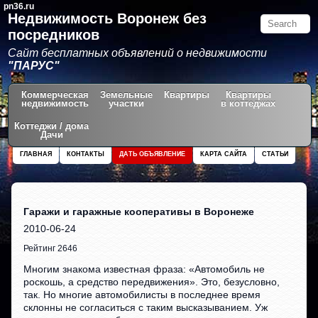
pn36.ru
Недвижимость Воронеж без
посредников
Сайт бесплатных объявлений о недвижимости
"ПАРУС"
Коммерческая
Земельные
Квартиры
Квартиры
недвижимость
участки
в коттеджах
Коттеджи / дома
Дачи
ГЛАВНАЯ
КОНТАКТЫ
ДАТЬ ОБЪЯВЛЕНИЕ
КАРТА САЙТА
СТАТЬИ
Гаражи и гаражные кооперативы в Воронеже
2010-06-24
Рейтинг 2646
Многим знакома известная фраза: «Автомобиль не
роскошь, а средство передвижения». Это, безусловно,
так. Но многие автомобилисты в последнее время
склонны не согласиться с таким высказыванием. Уж