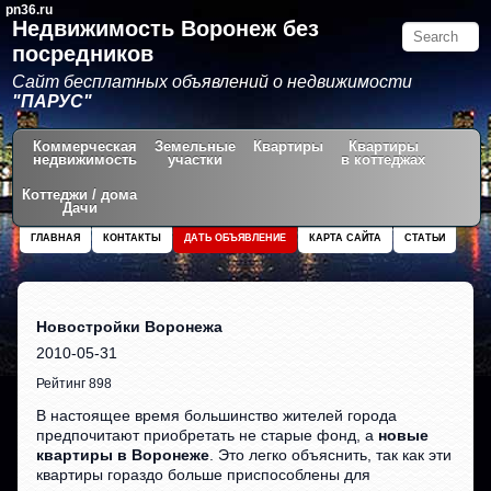
pn36.ru
Недвижимость Воронеж без
посредников
Сайт бесплатных объявлений о недвижимости
"ПАРУС"
Коммерческая
Земельные
Квартиры
Квартиры
недвижимость
участки
в коттеджах
Коттеджи / дома
Дачи
ГЛАВНАЯ
КОНТАКТЫ
ДАТЬ ОБЪЯВЛЕНИЕ
КАРТА САЙТА
СТАТЬИ
Новостройки Воронежа
2010-05-31
Рейтинг 898
В настоящее время большинство жителей города
предпочитают приобретать не старые фонд, а
новые
квартиры в Воронеже
. Это легко объяснить, так как эти
квартиры гораздо больше приспособлены для