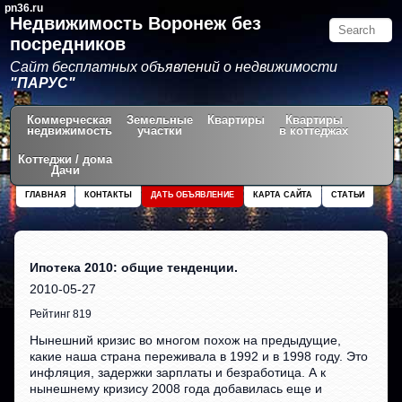
pn36.ru
Недвижимость Воронеж без
посредников
Сайт бесплатных объявлений о недвижимости
"ПАРУС"
Коммерческая
Земельные
Квартиры
Квартиры
недвижимость
участки
в коттеджах
Коттеджи / дома
Дачи
ГЛАВНАЯ
КОНТАКТЫ
ДАТЬ ОБЪЯВЛЕНИЕ
КАРТА САЙТА
СТАТЬИ
Ипотека 2010: общие тенденции.
2010-05-27
Рейтинг 819
Нынешний кризис во многом похож на предыдущие,
какие наша страна переживала в 1992 и в 1998 году. Это
инфляция, задержки зарплаты и безработица. А к
нынешнему кризису 2008 года добавилась еще и