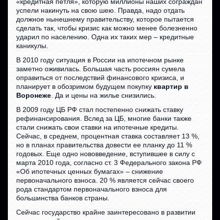
«кредитная петля», которую миллионы наших сограждан
успели накинуть на свою шею. Правда, надо отдать
должное нынешнему правительству, которое пытается
сделать так, чтобы кризис как можно менее болезненно
ударил по населению. Одна их таких мер – кредитные
каникулы.
В 2010 году ситуация в России на ипотечном рынке
заметно оживилась. Большая часть россиян сумела
оправиться от последствий финансового кризиса, и
планирует в обозримом будущем покупку
квартир в
Воронеже
. Да и цены на жилье снизились.
В 2009 году ЦБ РФ стал постепенно снижать ставку
рефинансирования. Вслед за ЦБ, многие банки также
стали снижать свои ставки на ипотечные кредиты.
Сейчас, в среднем, процентная ставка составляет 13 %,
но в планах правительства довести ее планку до 11 %
годовых. Еще одно нововведение, вступившее в силу с
марта 2010 года, согласно ст. 3 Федерального закона РФ
«Об ипотечных ценных бумагах» – снижение
первоначального взноса. 20 % является сейчас своего
рода стандартом первоначального взноса для
большинства банков страны.
Сейчас государство крайне заинтересовано в развитии