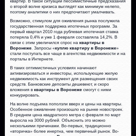
квартир. В такой ситуации пессимистичные предсказания
о второй волне кризиса выглядят как минимум нелепо,
поэтому аналитики о них предпочитают умалчивать.
Возможно, стимулом для оживления рынка послужила
государственная поддержка ипотечных программ. За
первый квартал 2010 года рублевая ипотечная ставка
потеряла 0,4% и уже 1 февраля составляла 14,2%. В
связи с этим увеличился спрос на
квартиры в
Воронеже
. Запросы «
куплю квартиру в Воронеже
»
стали поступать все чаще в агентства недвижимости и на
порталы в Интернете.
В таких оптимистичных условиях начинают
активизироваться и инвесторы, использующие жилую
недвижимость как инструмент для размещения своих
средств. Банковские депозиты дешевеют, и скоро
вложения в
квартиры в Воронеже
смогут с ними
конкурировать.
На волне подъема поползли вверх и цены на квартиры.
Особенное оживление произошло на рынке новостроек.
В среднем цена квадратного метра с февраля по март
выросла на 3000 рублей. Объяснить это можно
несколькими причинами. Во-первых, традиционно
«вторичка» более инертна, чем первичный рынок. Во-