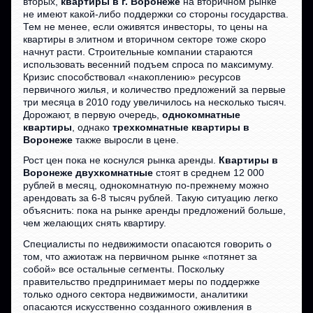
вторых,
квартиры в г. Воронеже
на вторичном рынке
не имеют какой-либо поддержки со стороны государства.
Тем не менее, если оживятся инвесторы, то цены на
квартиры в элитном и вторичном секторе тоже скоро
начнут расти. Строительные компании стараются
использовать весенний подъем спроса по максимуму.
Кризис способствовал «накоплению» ресурсов
первичного жилья, и количество предложений за первые
три месяца в 2010 году увеличилось на несколько тысяч.
Дорожают, в первую очередь,
однокомнатные
квартиры
, однако
трехкомнатные квартиры в
Воронеже
также выросли в цене.
Рост цен пока не коснулся рынка аренды.
Квартиры в
Воронеже двухкомнатные
стоят в среднем 12 000
рублей в месяц, однокомнатную по-прежнему можно
арендовать за 6-8 тысяч рублей. Такую ситуацию легко
объяснить: пока на рынке аренды предложений больше,
чем желающих снять квартиру.
Специалисты по недвижимости опасаются говорить о
том, что ажиотаж на первичном рынке «потянет за
собой» все остальные сегменты. Поскольку
правительство предпринимает меры по поддержке
только одного сектора недвижимости, аналитики
опасаются искусственно созданного оживления в