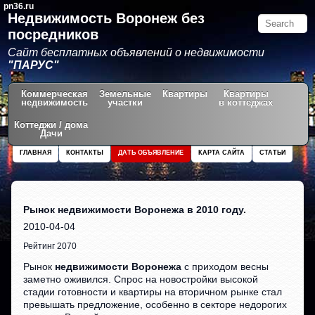
pn36.ru
Недвижимость Воронеж без
посредников
Сайт бесплатных объявлений о недвижимости
"ПАРУС"
Коммерческая
Земельные
Квартиры
Квартиры
недвижимость
участки
в коттеджах
Коттеджи / дома
Дачи
ГЛАВНАЯ
КОНТАКТЫ
ДАТЬ ОБЪЯВЛЕНИЕ
КАРТА САЙТА
СТАТЬИ
Рынок недвижимости Воронежа в 2010 году.
2010-04-04
Рейтинг 2070
Рынок
недвижимости Воронежа
с приходом весны
заметно оживился. Спрос на новостройки высокой
стадии готовности и квартиры на вторичном рынке стал
превышать предложение, особенно в секторе недорогих