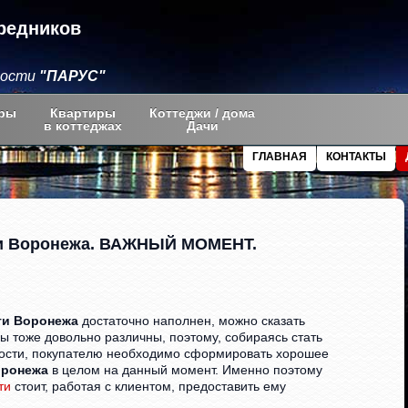
редников
мости
"ПАРУС"
ры
Квартиры
Коттеджи / дома
в коттеджах
Дачи
ГЛАВНАЯ
КОНТАКТЫ
ти Воронежа. ВАЖНЫЙ МОМЕНТ.
ти Воронежа
достаточно наполнен, можно сказать
ы тоже довольно различны, поэтому, собираясь стать
мости, покупателю необходимо сформировать хорошее
оронежа
в целом на данный момент. Именно поэтому
ти
стоит, работая с клиентом, предоставить ему