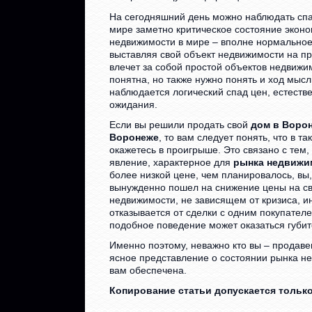
На сегодняшний день можно наблюдать спад
мире заметно критическое состояние эконо
недвижимости в мире – вполне нормальное
выставляя свой объект недвижимости на про
влечет за собой простой объектов недвижи
понятна, но также нужно понять и ход мысл
наблюдается логический спад цен, естеств
ожидания.
Если вы решили продать свой
дом в Воро
Воронеже
, то вам следует понять, что в т
окажетесь в проигрыше. Это связано с тем,
явление, характерное для
рынка недвижи
более низкой цене, чем планировалось, вы, 
вынужденно пошел на снижение цены на свой
недвижимости, не зависящем от кризиса, и
отказывается от сделки с одним покупател
подобное поведение может оказаться губи
Именно поэтому, неважно кто вы – продаве
ясное представление о состоянии рынка не
вам обеспечена.
Копирование статьи допускается только