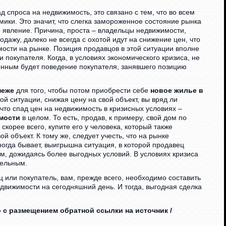
 спроса на недвижимость, это связано с тем, что во всем
мики. Это значит, что слегка замороженное состояние рынка
 явление. Причина, проста – владельцы недвижимости,
дажу, далеко не всегда с охотой идут на снижение цен, что
мости на рынке. Позиция продавцов в этой ситуации вполне
и покупателя. Когда, в условиях экономического кризиса, не
енным будет поведение покупателя, занявшего позицию
неже
для того, чтобы потом приобрести себе
новое жилье в
акой ситуации, снижая цену на свой объект, вы вряд ли
 что спад цен на недвижимость в кризисных условиях –
мости
в целом. То есть, продав, к примеру, свой дом по
скорее всего, купите его у человека, который также
 объект. К тому же, следует учесть, что на рынке
ногда бывает, выигрышна ситуация, в которой продавец
ем, дожидаясь более выгодных условий. В условиях кризиса
тельным.
ц или покупатель, вам, прежде всего, необходимо составить
движимости на сегодняшний день. И тогда, выгодная сделка
 с размещением обратной ссылки на источник /