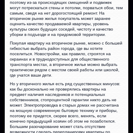
поэтому из-за происходящих смещений и подвижек
могут потрескаться стены и потолки, порваться обои, тем
самым, сведя на нет дорогостоящий ремонт. На
вторичном рынке жилья покупатель может заранее
оценить качество продаваемой квартиры, уровень
культуры своих будущих соседей, чистоту и качество
уборки в подъезде и на придомовой территории.
Покупая квартиру на вторичном рынке, можно с большей
гибкостью выбрать район города, где вы хотите
поселиться. Новостройки, как правило, строятся на
окраинах и в труднодоступных для общественного
транспорта местах, а вторичное жилье можно выбрать
практически рядом с местом своей работы или школой,
где учатся ваши дети.
Но у вторичного жилья есть ряд существенных минусов:
как бы досконально не проверялись квартиры на
предмет наличия наследников и потенциальных
собственников, стопроцентной гарантии никто дать не
может. Электропроводка в старых домах не рассчитана
на мощную современную бытовую технику и приборы,
поэтому ее придется, скорее всего, менять, если
конечно предыдущий хозяин об этом не позаботился.
Большим разочарование может стать отсутствие
возможности сделать перепланировку квартиры по