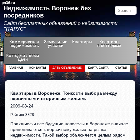
pn36.ru
Недвижимость Воронеж без
посредников
Сайт бесплатных объявлений о недвижимости
"ПАРУС"
Коммерческая
Земельные
Квартиры
Квартиры
недвижимость
участки
в коттеджах
Коттеджи / дома
Дачи
ГЛАВНАЯ
КОНТАКТЫ
ДАТЬ ОБЪЯВЛЕНИЕ
КАРТА САЙТА
СТАТЬИ
Квартиры в Воронеже. Тонкости выбора между
первичным и вторичным жильем.
2009-08-24
Рейтинг 3828
Практически все будущие новоселы в Воронеже вначале
прицениваются к первичному жилью на рынке
недвижимости. Такой выбор объясняется целым рядом