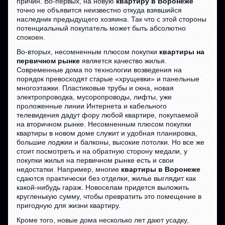
причин. Во-первых, на новую
квартиру в Воронеже
точно не объявится неизвестно откуда взявшийся
наследник предыдущего хозяина. Так что с этой стороны
потенциальный покупатель может быть абсолютно
спокоен.
Во-вторых, несомненным плюсом покупки
квартиры на
первичном рынке
является качество жилья.
Современные дома по технологии возведения на
порядок превосходят старые «хрущевки» и панельные
многоэтажки. Пластиковые трубы и окна, новая
электропроводка, мусоропроводы, лифты, уже
проложенные линии Интернета и кабельного
телевидения дадут фору любой квартире, покупаемой
на вторичном рынке. Несомненным плюсом покупки
квартиры в новом доме служит и удобная планировка,
большие лоджии и балконы, высокие потолки. Но все же
стоит посмотреть и на обратную сторону медали, у
покупки жилья на первичном рынке есть и свои
недостатки. Например, многие
квартиры в Воронеже
сдаются практически без отделки, жилье выглядит как
какой-нибудь гараж. Новоселам придется выложить
кругленькую сумму, чтобы превратить это помещение в
пригодную для жизни квартиру.
Кроме того, новые дома несколько лет дают усадку,