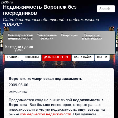
pn36.ru
Недвижимость Воронеж без
посредников
Сайт бесплатных объявлений о недвижимости
"ПАРУС"
Коммерческая
Земельные
Квартиры
Квартиры
недвижимость
участки
в коттеджах
Коттеджи / дома
Дачи
ГЛАВНАЯ
КОНТАКТЫ
ДАТЬ ОБЪЯВЛЕНИЕ
КАРТА САЙТА
СТАТЬИ
Воронеж, коммерческая недвижимость.
2009-08-06
Рейтинг 1341
Продолжается спад на рынке жилой
недвижимости г.
Воронежа
. Все больше инвесторов, которые раньше
инвестировали в жилую недвижимость, ищут выгоду на
рынке
коммерческой недвижимости
. При удачном