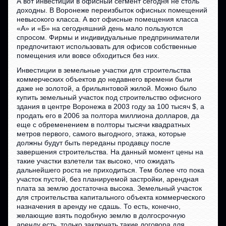
А вот инвестиции в офисный сегмент сегодня не столь
доходны. В Воронеже переизбыток офисных помещений
невысокого класса. А вот офисные помещения класса
«А» и «Б» на сегодняшний день мало пользуются
спросом. Фирмы и индивидуальные предприниматели
предпочитают использовать для офисов собственные
помещения или вовсе обходиться без них.
Инвестиции в земельные участки для строительства
коммерческих объектов до недавнего времени были
даже не золотой, а брильянтовой жилой. Можно было
купить земельный участок под строительство офисного
здания в центре Воронежа в 2003 году за 100 тысяч $, а
продать его в 2006 за полтора миллиона долларов, да
еще с обременением в полторы тысячи квадратных
метров первого, самого выгодного, этажа, которые
должны будут быть переданы продавцу после
завершения строительства. На данный момент цены на
такие участки взлетели так высоко, что ожидать
дальнейшего роста не приходиться. Тем более что пока
участок пустой, без планируемой застройки, арендная
плата за землю достаточна высока. Земельный участок
для строительства капитального объекта коммерческого
назначения в аренду не сдашь. То есть, конечно,
желающие взять подобную землю в долгосрочную
аренду есть, только заключать такие договора для