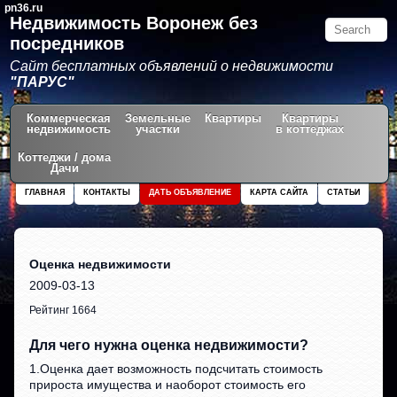
pn36.ru
Недвижимость Воронеж без
посредников
Сайт бесплатных объявлений о недвижимости
"ПАРУС"
Коммерческая
Земельные
Квартиры
Квартиры
недвижимость
участки
в коттеджах
Коттеджи / дома
Дачи
ГЛАВНАЯ
КОНТАКТЫ
ДАТЬ ОБЪЯВЛЕНИЕ
КАРТА САЙТА
СТАТЬИ
Оценка недвижимости
2009-03-13
Рейтинг 1664
Для чего нужна оценка недвижимости?
1.Оценка дает возможность подсчитать стоимость
прироста имущества и наоборот стоимость его