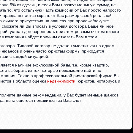
рно 5% от сделки, и если Вам назовут меньшую сумму, не
ать то, что остальную часть комиссии от Вас просто напросто
и правда пытается скрыть от Вас размер своей реальной
о личного присутствия на авансах при продаже/покупке
, сможете ли Вы вписать в условия договора Ваше личное
ирой, устная договоренность при этом ровным счетом ничего
ая компания найдет причины отказать Вам в этом.
оговора. Типовой договор не должен уместиться на одном
во нюансов и очень часто юристам фирмы приходится
твии с каждой ситуацией.
ляется наличие эксклюзивной базы, т.е. кроме квартир,
те выбирать из тех, которые невозможно найти по
компания. Также в профессиональной риэлторской фирме Вы
истов в области оценки
недвижимости
, юристов, нотариуса и
полните данные рекомендации, у Вас будет меньше шансов
ца, пытающегося поживиться за Ваш счет.