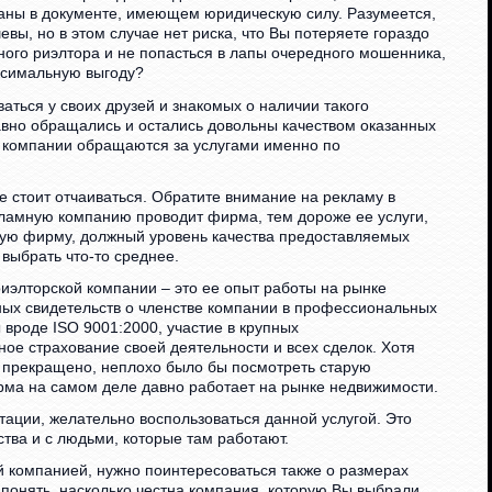
аны в документе, имеющем юридическую силу. Разумеется,
вы, но в этом случае нет риска, что Вы потеряете гораздо
ого риэлтора и не попасться в лапы очередного мошенника,
аксимальную выгоду?
ваться у своих друзей и знакомых о наличии такого
давно обращались и остались довольны качеством оказанных
й компании обращаются за услугами именно по
е стоит отчаиваться. Обратите внимание на рекламу в
екламную компанию проводит фирма, тем дороже ее услуги,
вую фирму, должный уровень качества предоставляемых
выбрать что-то среднее.
иэлторской компании – это ее опыт работы на рынке
ных свидетельств о членстве компании в профессиональных
вроде ISO 9001:2000, участие в крупных
ое страхование своей деятельности и всех сделок. Хотя
 прекращено, неплохо было бы посмотреть старую
ирма на самом деле давно работает на рынке недвижимости.
ации, желательно воспользоваться данной услугой. Это
тва и с людьми, которые там работают.
й компанией, нужно поинтересоваться также о размерах
 понять, насколько честна компания, которую Вы выбрали.