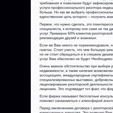
требования и пожелания будут зафиксиров
услуги профессионального риэлтора недеше
больше. Но как же выбрать профессиональн
единственная цель которого – получить м
Первое, что нужно сделать, это поинтересо
специалиста, к которому они сами не так 
услуг. Примерно 60% клиентов риэлторско
рекомендации друзей и знакомых.
Если же Вам никого не порекомендовали, н
газетах. Стоит учесть, что чем большую р
но не стоит обращаться и в слишком деше
услуг Вам обеспечен не будет. Необходимо 
Очень важное обстоятельство при выборе р
недвижимости, а также наличие всевозмож
ассоциациях, международные сертификаты 
специализированных выставках, добровольн
лицензирование риэлторской деятельности
лицензию. Это подтвердит тот факт, что ф
Если фирма оказывает бесплатные консульт
поможет ознакомиться с атмосферой агентс
Перед заключением договора с риэлторско
комиссионных агентства. Это позволит Вам