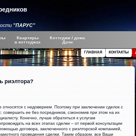
редников
мости
"ПАРУС"
ры
Квартиры
Коттеджи / дома
в коттеджах
Дачи
ГЛАВНАЯ
КОНТАКТЫ
ь риэлтора?
ие относятся с недоверием. Поэтому при заключении сделок с
: совершить ее без посредников, сэкономив при этом на их
циалисту. Конечно, лучше обратиться к услугам
провождать на всех этапах сделки – от первой консультации
помощью договора, заключенного с риэлторской компанией,
рамотного проведения сделки. Таким образом, все Ваши