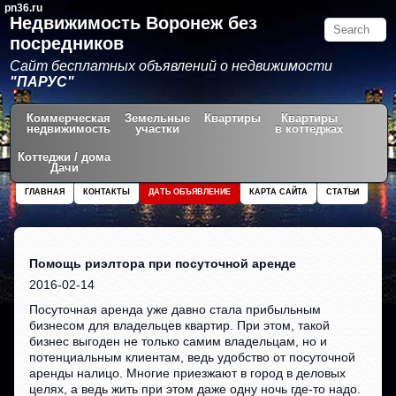
pn36.ru
Недвижимость Воронеж без
посредников
Сайт бесплатных объявлений о недвижимости
"ПАРУС"
Коммерческая
Земельные
Квартиры
Квартиры
недвижимость
участки
в коттеджах
Коттеджи / дома
Дачи
ГЛАВНАЯ
КОНТАКТЫ
ДАТЬ ОБЪЯВЛЕНИЕ
КАРТА САЙТА
СТАТЬИ
Помощь риэлтора при посуточной аренде
2016-02-14
Посуточная аренда уже давно стала прибыльным
бизнесом для владельцев квартир. При этом, такой
бизнес выгоден не только самим владельцам, но и
потенциальным клиентам, ведь удобство от посуточной
аренды налицо. Многие приезжают в город в деловых
целях, а ведь жить при этом даже одну ночь где-то надо.