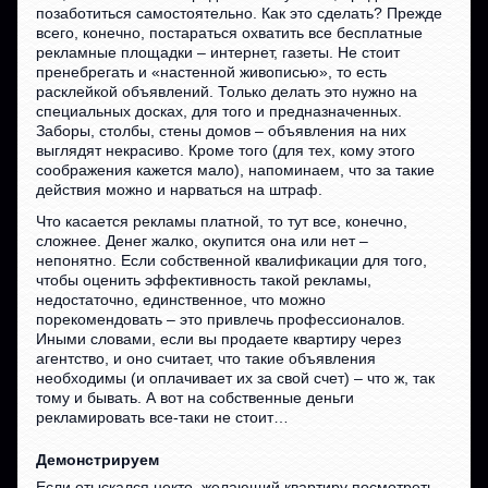
позаботиться самостоятельно. Как это сделать? Прежде
всего, конечно, постараться охватить все бесплатные
рекламные площадки – интернет, газеты. Не стоит
пренебрегать и «настенной живописью», то есть
расклейкой объявлений. Только делать это нужно на
специальных досках, для того и предназначенных.
Заборы, столбы, стены домов – объявления на них
выглядят некрасиво. Кроме того (для тех, кому этого
соображения кажется мало), напоминаем, что за такие
действия можно и нарваться на штраф.
Что касается рекламы платной, то тут все, конечно,
сложнее. Денег жалко, окупится она или нет –
непонятно. Если собственной квалификации для того,
чтобы оценить эффективность такой рекламы,
недостаточно, единственное, что можно
порекомендовать – это привлечь профессионалов.
Иными словами, если вы продаете квартиру через
агентство, и оно считает, что такие объявления
необходимы (и оплачивает их за свой счет) – что ж, так
тому и бывать. А вот на собственные деньги
рекламировать все-таки не стоит…
Демонстрируем
Если отыскался некто, желающий квартиру посмотреть –