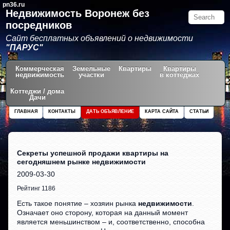
pn36.ru
Недвижимость Воронеж без
посредников
Сайт бесплатных объявлений о недвижимости
"ПАРУС"
Коммерческая
Земельные
Квартиры
Квартиры
недвижимость
участки
в коттеджах
Коттеджи / дома
Дачи
ГЛАВНАЯ
КОНТАКТЫ
ДАТЬ ОБЪЯВЛЕНИЕ
КАРТА САЙТА
СТАТЬИ
Секреты успешной продажи квартиры на
сегодняшнем рынке недвижимости
2009-03-30
Рейтинг 1186
Есть такое понятие – хозяин рынка
недвижимости
.
Означает оно сторону, которая на данный момент
является меньшинством – и, соответственно, способна