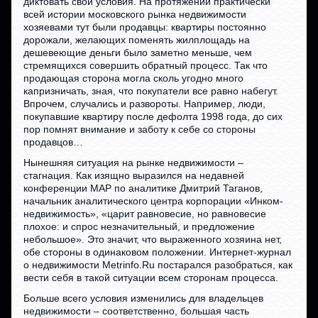
диктовать свои условия. На протяжении практически
всей истории московского рынка недвижимости
хозяевами тут были продавцы: квартиры постоянно
дорожали, желающих поменять жилплощадь на
дешевеющие деньги было заметно меньше, чем
стремящихся совершить обратный процесс. Так что
продающая сторона могла сколь угодно много
капризничать, зная, что покупатели все равно набегут.
Впрочем, случались и развороты. Например, люди,
покупавшие квартиру после дефолта 1998 года, до сих
пор помнят внимание и заботу к себе со стороны
продавцов…
Нынешняя ситуация на рынке недвижимости –
стагнация. Как изящно выразился на недавней
конференции МАР по аналитике Дмитрий Таганов,
начальник аналитического центра корпорации «Инком-
недвижимость», «царит равновесие, но равновесие
плохое: и спрос незначительный, и предложение
небольшое». Это значит, что выраженного хозяина нет,
обе стороны в одинаковом положении. Интернет-журнал
о недвижимости Metrinfo.Ru постарался разобраться, как
вести себя в такой ситуации всем сторонам процесса.
Больше всего условия изменились для владельцев
недвижимости – соответственно, большая часть