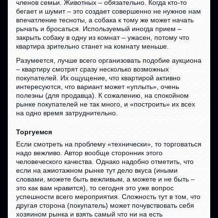
членов семьи. Животных – обязательно. Когда кто-то
бегает и шумит – это создает совершенно не нужное нам
впечатление тесноты, а собака к тому же может начать
рычать и бросаться. Используемый иногда прием –
закрыть собаку в одну из комнат – ужасен, потому что
квартира зрительно станет на комнату меньше.
Разумеется, лучше всего организовать подобие аукциона
– квартиру смотрят сразу несколько возможных
покупателей. Их ощущение, что квартирой активно
интересуются, что вариант может «уплыть», очень
полезны (для продавца). К сожалению, на спокойном
рынке покупателей не так много, и «построить» их всех
на одно время затруднительно.
Торгуемся
Если смотреть на проблему «технически», то торговаться
надо вежливо. Автор вообще сторонник этого
человеческого качества. Однако надобно отметить, что
если на ажиотажном рынке тут дело вкуса (иными
словами, можете быть вежливым, а можете и не быть –
это как вам нравится), то сегодня это уже вопрос
успешности всего мероприятия. Сложность тут в том, что
другая сторона (покупатель) может почувствовать себя
хозяином рынка и взять самый что ни на есть