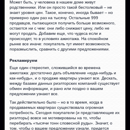
Может быть, у человека в нашем доме живут
родственники. Или он просто такой бестолковый – не
знает уровня цен. Такое, конечно, иногда бывает – но
примерно один раз на тысячу. Остальные 999
продавцов, пытающихся получить больше возможного,
остаются ни с чем: они либо снижают цену, либо не
могут продать. Добавим еще, что чудеса если и
происходят, то в условиях ажиотажа. На спокойном
рынке все иначе: покупатель тут имеет возможность
поразмыслить, сравнить с другими предложениями.
Рекламируем
Еще один стереотип, сложившийся во времена
ажиотажа: достаточно дать объявление «куда-нибудь и
как-нибудь», и о продаже квартиры узнают все. Дескать,
между базами данных риэлторских компаний существует
обмен информации, и рано или поздно о вашем
предложении узнают все.
Так действительно было – но в то время, когда в
продаваемых квартирах существовала огромная
потребность. Сегодня покупатели (и представляющие их
риэлторы) вовсе не мотивированы на то, чтобы
перебирать «тысячи тонн словесной руды». Значит, о
том, чтобы о вашем предложении узнали, придется