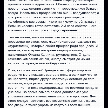
примите наши поздравления. Обычно после появления
нового предложения звонки от интересующихся бывают
всегда. Неопытных продавцов это очень воодушевляет, а
зря: рынок постоянно «мониторят» риэлторы, а
телефонные разговоры никого ни к чему не обязывают.
Если же человек готов потратить 2-3 часа собственного
времени на просмотр – это куда серьезнее.
Тем не менее, пить шампанское из-за самого факта
просмотра не стоит: есть люди (риэлторы называют их
«туристами»), которые любят процесс ради процесса. И
даже те, кто всерьез настроен квартиру купить,
напоминает Оксана Каплина, руководитель Отдела
качества компании ХИРШ, иногда смотрят до 35-40
вариантов, прежде чем выберут что-то.
Итак, как показывать? Прежде всего, формулировки
вроде «я могу показать завтра в пять, а если вам что-то
не нравится, ищите другую квартиру» оставим до того
момента, когда рынок снова придет в ажиотажное
состояние – а пока подстраиваться по времени придется
уже вам. Во время самого показа добиваемся уже
упоминавшегося впечатления широты и простора. Для
этого следует включить все возможные лампы, открыть
все двери, а также убрать из квартиры всех лишних