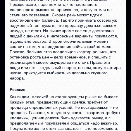
Прежде всего, надо помнить, что настоящего
«переворота рынка» не произошло, и покупатели не
стали его хозяевами. Скорее речь может идти о
восстановлении баланса. Так что принимать совсем уж
надменный тон, думать, что продавцу деваться совсем
некуда, не стоит. На рынке кроме вас еще достаточно
людей с деньгами, и интересные варианты покупаются,
и довольно быстро. Второй огорчительный момент
состоит в том, что предложения сейчас крайне мало.
Похоже, большинство владельцев квартир решили, что
остановка роста цен – дело временное, и спешить с
реализацией своего имущества не стоит. Правы эти
люди или нет – отдельный вопрос, но тем, кому квартира
нужна, приходится выбирать из довольно скудного
набора.
Резюме
Как видим, мелочей на стагнирующем рынке не бывает.
Каждый этап, предшествующий сделке, требует от
продавца определенных усилий. Не постараешься – не
продашь. Главное, что нужно уяснить – квартира требует
«подачи», ценник должен быть адекватен рынку, а с
предполагаемым покупателем общаться надо вежливо.
Покупателю же не стоит зазнаваться – это невежливо и,