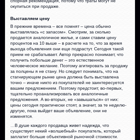
спорная рекомендация, потому что траты могут не
окупиться при продаже.
Выставляем цену
В прежние времена – все помнят – цена обычно
выставлялась «с запасом». Смотрим, за сколько
продается аналогичное жилье, и сами ставим цену
процентов на 10 выше – в расчете на то, что за время
выхода объявления они еще подрастут. Сегодня такой
прием не срабатывает. Автор прекрасно понимает, что
получить побольше денег – это естественное
человеческое желание. Поэтому агитировать за продажу
за полцены я не стану. Но следует понимать, что на
стагнирующем рынке цена должна быть выставлена
точно – иначе никто из покупателей не заинтересуется
вашим предложением. Поэтому предстоит, во-первых,
тщательно проанализировать все аналогичные
предложения. А во-вторых, не «завышаться» от них:
цены сегодня практически стоят, а значит, за те неделю-
другую, пока выйдет ваше объявление, они не
изменятся.
…В душе каждого продавца живет надежда, что
существует некий «волшебный» покупатель, который
заплатит больше объективной рыночной стоимости.