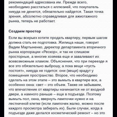
рекомендаций адресована им. Прежде всего,
необходимо расстаться с иллюзией, что покупатель
никуда не денется, обязательно найдется. Такая точка
зрения, абсолютно справедливая для ажиотажного
рынка, теперь не работает.
Создаем простор
Если вы всерьез хотите продать квартиру, первым шагом
должна стать ее подготовка. Жилища наши, говорит
Вадим Мартыненко, директор департамента вторичного
рынка корпорации «Рескор», и так не слишком
просторные, а многие хозяева еще и заваливают их
всевозможным хламом. Объяснения, что при переезде я
все это обязательно выброшу, а пока вещи «пусть
постоят», никуда не годится: они (вещи) крадут у
помещения пространство. Второе, что необходимо
сделать на этом этапе – это вымыть в квартире все, а
особенно окна: свет – это объем. Также не забываем,
что впечатление от квартиры начинается не от входной
двери, а намного раньше – еще в подъезде. Поэтому
вымыть пол, окна, ввернуть лампочки нужно и на
лестничной клетке (если лампочек жалко, можно после
каждого просмотра забирать их). Были случаи, когда в
подъезде даже делался косметический ремонт – но это