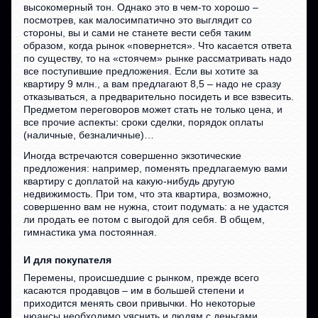
высокомерный тон. Однако это в чем-то хорошо –
посмотрев, как малосимпатично это выглядит со
стороны, вы и сами не станете вести себя таким
образом, когда рынок «повернется». Что касается ответа
по существу, то на «стоячем» рынке рассматривать надо
все поступившие предложения. Если вы хотите за
квартиру 9 млн., а вам предлагают 8,5 – надо не сразу
отказываться, а предварительно посидеть и все взвесить.
Предметом переговоров может стать не только цена, и
все прочие аспекты: сроки сделки, порядок оплаты
(наличные, безналичные)…
Иногда встречаются совершенно экзотические
предложения: например, поменять предлагаемую вами
квартиру с доплатой на какую-нибудь другую
недвижимость. При том, что эта квартира, возможно,
совершенно вам не нужна, стоит подумать: а не удастся
ли продать ее потом с выгодой для себя. В общем,
гимнастика ума постоянная.
И для покупателя
Перемены, происшедшие с рынком, прежде всего
касаются продавцов – им в большей степени и
приходится менять свои привычки. Но некоторые
нюансы необходимо уяснить и людям с деньгами.