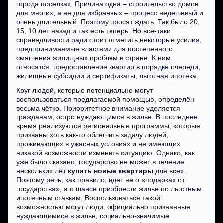
города поселках. Причина одна – строительство домов
для многих, а не для избранных – процесс недешевый и
очень длительный. Поэтому просят ждать. Так было 20,
15, 10 лет назад и так есть теперь. Но все-таки
справедливости ради стоит отметить некоторые усилия,
предпринимаемые властями для постепенного
смягчения жилищных проблем в стране. К ним
относятся: предоставление квартир в порядке очереди,
жилищные субсидии и сертификаты, льготная ипотека.
Круг людей, которые потенциально могут
воспользоваться предлагаемой помощью, определён
весьма чётко. Приоритетное внимание уделяется
гражданам, остро нуждающимся в жилье. В последнее
время реализуются региональные программы, которые
призваны хоть как-то облегчить задачу людей,
проживающих в ужасных условиях и не имеющих
никакой возможности изменить ситуацию. Однако, как
уже было сказано, государство не может в течение
нескольких лет
купить новые квартиры
для всех.
Поэтому речь, как правило, идет не о «подарках от
государства», а о шансе приобрести жилье по льготным
ипотечным ставкам. Воспользоваться такой
возможностью могут люди, официально признанные
нуждающимися в жилье, социально-значимые