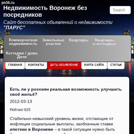
pn36.ru
Недвижимость Воронеж без
посредников
Сайт бесплатных объявлений о недвижимости
"ПАРУС"
Коммерческая
Земельные
Квартиры
Квартиры
недвижимость
участки
в коттеджах
Коттеджи / дома
Дачи
ГЛАВНАЯ
КОНТАКТЫ
ДАТЬ ОБЪЯВЛЕНИЕ
КАРТА САЙТА
СТАТЬИ
Есть ли у россиян реальная возможность улучшить
своё жильё?
2012-03-13
Рейтинг 825
Стабильно-невысокий уровень жизни, отстающие от
инфляции социальные выплаты, заоблачные ставки
ипотеки в Воронеже
– в такой ситуации нужно быть