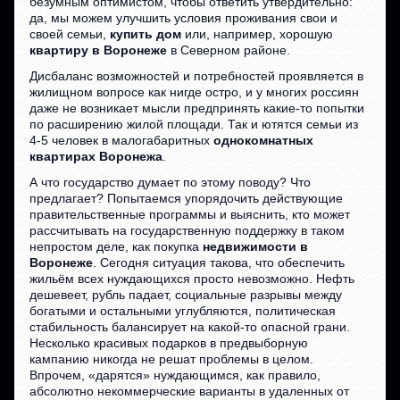
безумным оптимистом, чтобы ответить утвердительно:
да, мы можем улучшить условия проживания свои и
своей семьи,
купить дом
или, например, хорошую
квартиру в Воронеже
в Северном районе.
Дисбаланс возможностей и потребностей проявляется в
жилищном вопросе как нигде остро, и у многих россиян
даже не возникает мысли предпринять какие-то попытки
по расширению жилой площади. Так и ютятся семьи из
4-5 человек в малогабаритных
однокомнатных
квартирах Воронежа
.
А что государство думает по этому поводу? Что
предлагает? Попытаемся упорядочить действующие
правительственные программы и выяснить, кто может
рассчитывать на государственную поддержку в таком
непростом деле, как покупка
недвижимости в
Воронеже
. Сегодня ситуация такова, что обеспечить
жильём всех нуждающихся просто невозможно. Нефть
дешевеет, рубль падает, социальные разрывы между
богатыми и остальными углубляются, политическая
стабильность балансирует на какой-то опасной грани.
Несколько красивых подарков в предвыборную
кампанию никогда не решат проблемы в целом.
Впрочем, «дарятся» нуждающимся, как правило,
абсолютно некоммерческие варианты в удаленных от