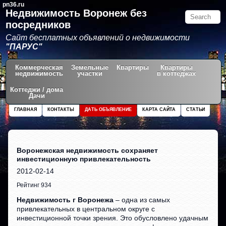
pn36.ru
Недвижимость Воронеж без
посредников
Сайт бесплатных объявлений о недвижимости
"ПАРУС"
Коммерческая
Земельные
Квартиры
Квартиры
недвижимость
участки
в коттеджах
Коттеджи / дома
Дачи
ГЛАВНАЯ
КОНТАКТЫ
ДАТЬ ОБЪЯВЛЕНИЕ
КАРТА САЙТА
СТАТЬИ
Воронежская недвижимость сохраняет
инвестиционную привлекательность
2012-02-14
Рейтинг 934
Недвижимость г Воронежа
– одна из самых
привлекательных в центральном округе с
инвестиционной точки зрения. Это обусловлено удачным