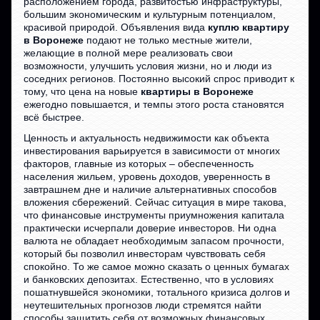
расположением города, развитостью инфраструктуры,
большим экономическим и культурным потенциалом,
красивой природой. Объявления вида
куплю квартиру
в Воронеже
подают не только местные жители,
желающие в полной мере реализовать свои
возможности, улучшить условия жизни, но и люди из
соседних регионов. Постоянно высокий спрос приводит к
тому, что цена на новые
квартиры в Воронеже
ежегодно повышается, и темпы этого роста становятся
всё быстрее.
Ценность и актуальность недвижимости как объекта
инвестирования варьируется в зависимости от многих
факторов, главные из которых – обеспеченность
населения жильем, уровень доходов, уверенность в
завтрашнем дне и наличие альтернативных способов
вложения сбережений. Сейчас ситуация в мире такова,
что финансовые инструменты приумножения капитала
практически исчерпали доверие инвесторов. Ни одна
валюта не обладает необходимым запасом прочности,
который бы позволил инвесторам чувствовать себя
спокойно. То же самое можно сказать о ценных бумагах
и банковских депозитах. Естественно, что в условиях
пошатнувшейся экономики, тотального кризиса долгов и
неутешительных прогнозов люди стремятся найти
способы защитить себя от возможных финансовых