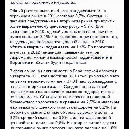
налога на недвижимое имущество.
Общий рост стоимости объектов недвижимости на
первичном рынке в 2011 составил 8,7%. Системный
дефицит предложения на вторичном рынке приводит к
более выраженному ценовому росту – 9,7%. Для
сравнения, в 2010 годовой уровень цен на первичном
рынке составил 3,1%. Что касается вторичного сегмента,
то здесь даже наблюдался ценовой спад – в 2010
обжитые квартиры подешевели на 1,4%. По прогнозам
агентств, в 2012 тенденция повышения темпов
удорожания жилой и коммерческой
недвижимости в
Воронеже
и области будет сохраняться.
В среднем цена недвижимости в Воронежской области в
4 квартале 2011 года достигла 35,13 тыс. руб./квадр.метр
на рынке первичного жилья и 37,34 тыс. руб./квадр.метр
на рынке вторичного жилья. Средняя цена элитной
недвижимости на первичном рынке за год практически
не изменилась. Объекты эконом-класса и недорогой
бизнес-класс подорожали в среднем на 2,5%, а квартиры
и коттеджи улучшенного типа стали дороже на 0,2%. На
вторичном рынке элитные объекты выросли в цене на
0,2%, средний класс – на 3,9%, эконом-класс нижней
ценовой категории – на 2,8%. Квартиры элитной группы
на вторичном рынке показали ценовое падение на 1,8%.