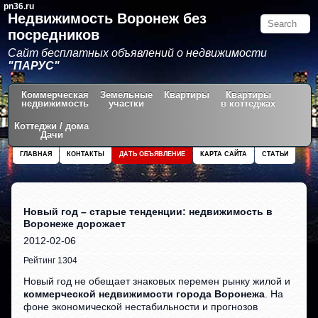
pn36.ru
Недвижимость Воронеж без
посредников
Сайт бесплатных объявлений о недвижимости
"ПАРУС"
Коммерческая
Земельные
Квартиры
Квартиры
недвижимость
участки
в коттеджах
Коттеджи / дома
Дачи
ГЛАВНАЯ
КОНТАКТЫ
ДАТЬ ОБЪЯВЛЕНИЕ
КАРТА САЙТА
СТАТЬИ
Новый год – старые тенденции: недвижимость в
Воронеже дорожает
2012-02-06
Рейтинг 1304
Новый год не обещает знаковых перемен рынку жилой и
коммерческой недвижимости города Воронежа
. На
фоне экономической нестабильности и прогнозов