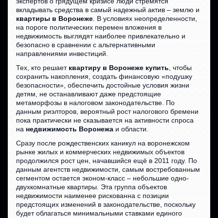
экспертов о грядущем кризисе люди стремятся
вкладывать средства в самый надежный актив – землю и
квартиры в Воронеже
. В условиях неопределенности,
на пороге политических перемен вложения в
недвижимость выглядят наиболее привлекательно и
безопасно в сравнении с альтернативными
направлениями инвестиций.
Тех, кто решает
квартиру в Воронеже купить
, чтобы
сохранить накопления, создать финансовую «подушку
безопасности», обеспечить достойные условия жизни
детям, не останавливают даже предстоящие
метаморфозы в налоговом законодательстве. По
данным риэлторов, вероятный рост налогового бремени
пока практически не сказывается на активности спроса
на
недвижимость Воронежа
и области.
Сразу после рождественских каникул на воронежском
рынке жилых и коммерческих недвижимых объектов
продолжился рост цен, начавшийся ещё в 2011 году. По
данным агентств недвижимости, самым востребованным
сегментом остается эконом-класс – небольшие одно-
двухкомнатные квартиры. Эта группа объектов
недвижимости наименее рискованна с позиции
предстоящих изменений в законодательстве, поскольку
будет облагаться минимальными ставками единого