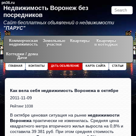
pn36.ru
Недвижимость Воронеж без
посредников
Сайт бесплатных объявлений о недвижимости
"ПАРУС"
Коммерческая
Земельные
Квартиры
Квартиры
недвижимость
участки
в коттеджах
Коттеджи / дома
Дачи
ГЛАВНАЯ
КОНТАКТЫ
ДАТЬ ОБЪЯВЛЕНИЕ
КАРТА САЙТА
СТАТЬИ
Как вела себя недвижимость Воронежа в октябре
2011-11-09
Рейтинг 1038
В октябре ценовая ситуация на рынке
недвижимости
Воронежа
практически не изменилась. Средняя цена
квадратного метра вторичного жилья выросла на 0,8% и
составила 39 381 руб. При этом средняя стоимость