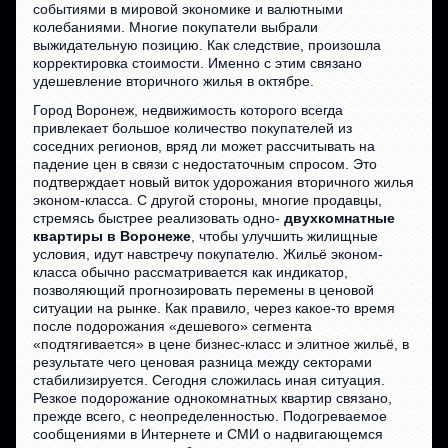
событиями в мировой экономике и валютными
колебаниями. Многие покупатели выбрали
выжидательную позицию. Как следствие, произошла
корректировка стоимости. Именно с этим связано
удешевление вторичного жилья в октябре.
Город Воронеж, недвижимость которого всегда
привлекает большое количество покупателей из
соседних регионов, вряд ли может рассчитывать на
падение цен в связи с недостаточным спросом. Это
подтверждает новый виток удорожания вторичного жилья
эконом-класса. С другой стороны, многие продавцы,
стремясь быстрее реализовать одно-
двухкомнатные
квартиры в Воронеже
, чтобы улучшить жилищные
условия, идут навстречу покупателю. Жильё эконом-
класса обычно рассматривается как индикатор,
позволяющий прогнозировать перемены в ценовой
ситуации на рынке. Как правило, через какое-то время
после подорожания «дешевого» сегмента
«подтягивается» в цене бизнес-класс и элитное жильё, в
результате чего ценовая разница между секторами
стабилизируется. Сегодня сложилась иная ситуация.
Резкое подорожание однокомнатных квартир связано,
прежде всего, с неопределенностью. Подогреваемое
сообщениями в Интернете и СМИ о надвигающемся