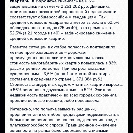
квартиры в Воронеже
снизилась на 0,5%,
закрепившись на отметке 2 251 282 руб. Динамика
стоимостных показателей воронежской недвижимости
соответствует общероссийским тенденциям. Так,
средняя стоимость квадратного метра выросла в 62,5%
обследованных городов (25 из 40), в то время как в
52,5% (в 21 городе из 40) – зафиксировано снижение
средней стоимости квартир.
Развитие ситуации в октябре полностью подтвердило
летние прогнозы экспертов – дорожает
преимущественно недвижимость эконом-класса:
стоимость малогабаритных квартир повысилась в 83%
рассмотренных регионов. Причём рост оказался
существенным – 3,6% (цена 1-комнатной квартиры
составила в среднем по стране 1 371 384 руб.).
Стоимость стандартных однокомнатных квартир выросла
в 56% регионов, а двухкомнатных – в 52%. Элитная
недвижимость практически во всех городах сохранила
прежние ценовые позиции, либо подешевела.
Интересно, что попытка завысить расценки,
предпринятая в сентябре продавцами недвижимости, в
большинстве регионов не нашла подкрепления в виде
платежеспособного спроса. Традиционное оживление
активности на рынке было сдержано негативными