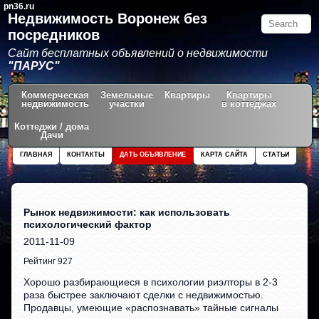
pn36.ru
Недвижимость Воронеж без
посредников
Сайт бесплатных объявлений о недвижимости
"ПАРУС"
Коммерческая
Земельные
Квартиры
Квартиры
недвижимость
участки
в коттеджах
Коттеджи / дома
Дачи
ГЛАВНАЯ
КОНТАКТЫ
ДАТЬ ОБЪЯВЛЕНИЕ
КАРТА САЙТА
СТАТЬИ
Рынок недвижимости: как использовать
психологический фактор
2011-11-09
Рейтинг 927
Хорошо разбирающиеся в психологии риэлторы в 2-3
раза быстрее заключают сделки с недвижимостью.
Продавцы, умеющие «распознавать» тайные сигналы