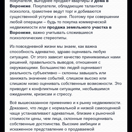
покупателя, выгоднее продают квартиры и
дома в
Воронеже
. Покупатели, обладающие талантом
психолога, грамотнее ведут торг и добиваются
существенной уступки в цене. Поэтому при совершении
любой операции – будь то покупка коммерческой
недвижимости или
продажа земельного участка в
Воронеже
, важно учитывать сложившиеся
психологические стереотипы.
Из повседневной жизни мы знаем, как важна
способность адекватно, здраво оценивать любую
ситуацию. От этого зависит качество принимаемых нами
решений, правильность выводов, отношения с
окружающими. Большинство людей оценивают
реальность субъективно – склонны завышать или
занижать значение событий, слишком высоко или
слишком низко оценивать собственные возможности. Это
приводит к конфликтным ситуациям, несбывшимся
ожиданиям, кризисам и стрессу.
Всё вышесказанное применимо и к рынку недвижимости.
Доказано, что люди с нормальной и низкой самооценкой
чаще устанавливают адекватные, близкие к рыночной
стоимости цены, чем лица, склонные переоценивать
собственные достоинства. Высокие амбиции и
искаженное представление о продаваемой