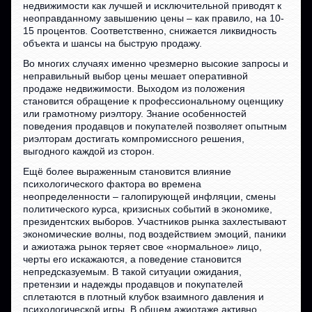
недвижимости как лучшей и исключительной приводят к
неоправданному завышению цены – как правило, на 10-
15 процентов. Соответственно, снижается ликвидность
объекта и шансы на быструю продажу.
Во многих случаях именно чрезмерно высокие запросы и
неправильный выбор цены мешает оперативной
продаже недвижимости. Выходом из положения
становится обращение к профессиональному оценщику
или грамотному риэлтору. Знание особенностей
поведения продавцов и покупателей позволяет опытным
риэлторам достигать компромиссного решения,
выгодного каждой из сторон.
Ещё более выраженным становится влияние
психологического фактора во времена
неопределенности – галопирующей инфляции, смены
политического курса, кризисных событий в экономике,
президентских выборов. Участников рынка захлестывают
экономические волны, под воздействием эмоций, паники
и ажиотажа рынок теряет свое «нормальное» лицо,
черты его искажаются, а поведение становится
непредсказуемым. В такой ситуации ожидания,
претензии и надежды продавцов и покупателей
сплетаются в плотный клубок взаимного давления и
психологической игры. В общем ажиотаже активно