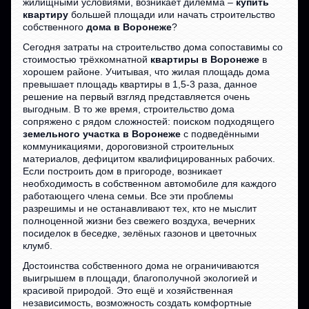
жилищными условиями, возникает дилемма –
купить
квартиру
большей площади или начать строительство
собственного
дома в Воронеже
?
Сегодня затраты на строительство дома сопоставимы со
стоимостью трёхкомнатной
квартиры в Воронеже
в
хорошем районе. Учитывая, что жилая площадь дома
превышает площадь квартиры в 1,5-3 раза, данное
решение на первый взгляд представляется очень
выгодным. В то же время, строительство дома
сопряжено с рядом сложностей: поиском подходящего
земельного участка в Воронеже
с подведёнными
коммуникациями, дороговизной строительных
материалов, дефицитом квалифицированных рабочих.
Если построить дом в пригороде, возникает
необходимость в собственном автомобиле для каждого
работающего члена семьи. Все эти проблемы
разрешимы и не останавливают тех, кто не мыслит
полноценной жизни без свежего воздуха, вечерних
посиделок в беседке, зелёных газонов и цветочных
клумб.
Достоинства собственного дома не ограничиваются
выигрышем в площади, благополучной экологией и
красивой природой. Это ещё и хозяйственная
независимость, возможность создать комфортные