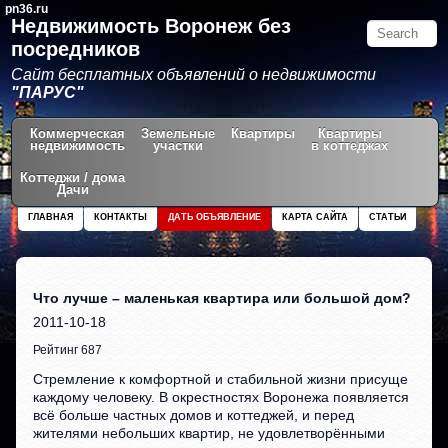
pn36.ru
Недвижимость Воронеж без
посредников
Сайт бесплатных объявлений о недвижимости
"ПАРУС"
Коммерческая
Земельные
Квартиры
Квартиры
недвижимость
участки
в коттеджах
Коттеджи / дома
Дачи
ГЛАВНАЯ
КОНТАКТЫ
ДАТЬ ОБЪЯВЛЕНИЕ
КАРТА САЙТА
СТАТЬИ
Что лучше – маленькая квартира или большой дом?
2011-10-18
Рейтинг 687
Стремление к комфортной и стабильной жизни присуще
каждому человеку. В окрестностях Воронежа появляется
всё больше частных домов и коттеджей, и перед
жителями небольших квартир, не удовлетворёнными