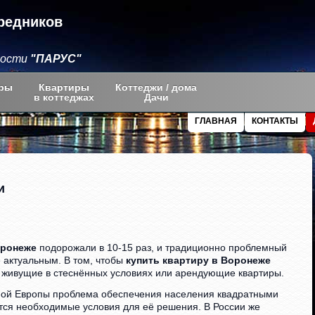
редников
мости
"ПАРУС"
ры
Квартиры
Коттеджи / дома
в коттеджах
Дачи
ГЛАВНАЯ
КОНТАКТЫ
и
оронеже
подорожали в 10-15 раз, и традиционно проблемный
 актуальным. В том, чтобы
купить квартиру в Воронеже
, живущие в стеснённых условиях или арендующие квартиры.
дной Европы проблема обеспечения населения квадратными
тся необходимые условия для её решения. В России же