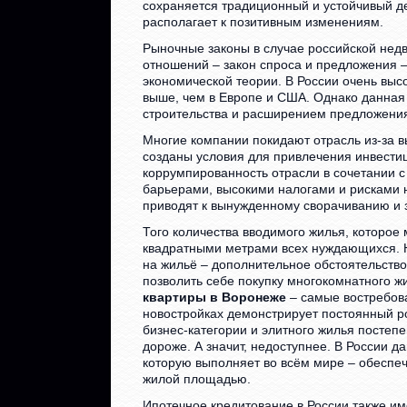
сохраняется традиционный и устойчивый д
располагает к позитивным изменениям.
Рыночные законы в случае российской нед
отношений – закон спроса и предложения –
экономической теории. В России очень выс
выше, чем в Европе и США. Однако данна
строительства и расширением предложени
Многие компании покидают отрасль из-за 
созданы условия для привлечения инвести
коррумпированность отрасли в сочетании
барьерами, высокими налогами и рисками 
приводят к вынужденному сворачиванию и 
Того количества вводимого жилья, которое
квадратными метрами всех нуждающихся. Н
на жильё – дополнительное обстоятельство
позволить себе покупку многокомнатного 
квартиры в Воронеже
– самые востребова
новостройках демонстрирует постоянный ро
бизнес-категории и элитного жилья постепе
дороже. А значит, недоступнее. В России 
которую выполняет во всём мире – обеспе
жилой площадью.
Ипотечное кредитование в России также им