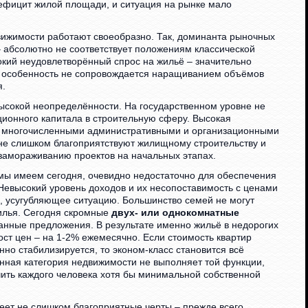
ефицит жилой площади, и ситуация на рынке мало
вижимости работают своеобразно. Так, доминанта рыночных
 абсолютно не соответствует положениям классической
окий неудовлетворённый спрос на жильё – значительно
я особенность не сопровождается наращиванием объёмов
я.
высокой неопределённости. На государственном уровне не
ционного капитала в строительную сферу. Высокая
 с многочисленными административными и организационными
не слишком благоприятствуют жилищному строительству и
замораживанию проектов на начальных этапах.
 мы имеем сегодня, очевидно недостаточно для обеспечения
евысокий уровень доходов и их несопоставимость с ценами
, усугубляющее ситуацию. Большинство семей не могут
жилья. Сегодня скромные
двух- или однокомнатные
нные предложения. В результате именно жильё в недорогих
ст цен – на 1-2% ежемесячно. Если стоимость квартир
нно стабилизируется, то эконом-класс становится всё
данная категория недвижимости не выполняет той функции,
чить каждого человека хотя бы минимальной собственной
еет не слишком благоприятные черты – прежде всего,