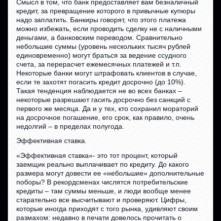
Смысл в том, что банк предоставляет вам безналичный
кредит, за превращение которого в привычные купюры
надо заплатить. Банкиры говорят, что этого платежа
можно избежать, если проводить сделку не с наличными
деньгами, а банковским переводом. Сравнительно
небольшие суммы (уровень нескольких тысяч рублей
единовременно) могут браться за ведение ссудного
счета, за перерасчет ежемесячных платежей и т.п.
Некоторые банки могут штрафовать клиентов в случае,
если те захотят погасить кредит досрочно (до 10%).
Такая тенденция наблюдается не во всех банках –
некоторые разрешают гасить досрочно без санкций с
первого же месяца. Да и у тех, кто сохранил мораторий
на досрочное погашение, его срок, как правило, очень
недолгий – в пределах полугода.
Эффективная ставка.
«Эффективная ставка»- это тот процент, который
заемщик реально выплачивает по кредиту. До какого
размера могут довести ее «небольшие» дополнительные
поборы? В рекордсменах числятся потребительские
кредиты – там суммы меньше, и люди вообще менее
старательно все высчитывают и проверяют. Цифры,
которые иногда приходят с того рынка, удивляют своим
размахом: недавно в печати довелось прочитать о