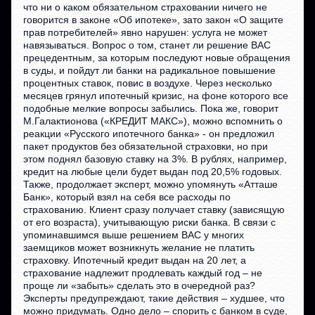
что ни о каком обязательном страховании ничего не
говорится в законе «Об ипотеке», зато закон «О защите
прав потребителей» явно нарушен: услуга не может
навязываться. Вопрос о том, станет ли решение ВАС
прецедентным, за которым последуют новые обращения
в суды, и пойдут ли банки на радикальное повышение
процентных ставок, повис в воздухе. Через несколько
месяцев грянул ипотечный кризис, на фоне которого все
подобные мелкие вопросы забылись. Пока же, говорит
М.Галактионова («КРЕДИТ МАКС»), можно вспомнить о
реакции «Русского ипотечного банка» - он предложил
пакет продуктов без обязательной страховки, но при
этом поднял базовую ставку на 3%. В рублях, например,
кредит на любые цели будет выдан под 20,5% годовых.
Также, продолжает эксперт, можно упомянуть «Атташе
Банк», который взял на себя все расходы по
страхованию. Клиент сразу получает ставку (зависящую
от его возраста), учитывающую риски банка. В связи с
упоминавшимся выше решением ВАС у многих
заемщиков может возникнуть желание не платить
страховку. Ипотечный кредит выдан на 20 лет, а
страхование надлежит продлевать каждый год – не
проще ли «забыть» сделать это в очередной раз?
Эксперты предупреждают, такие действия – худшее, что
можно придумать. Одно дело – спорить с банком в суде,