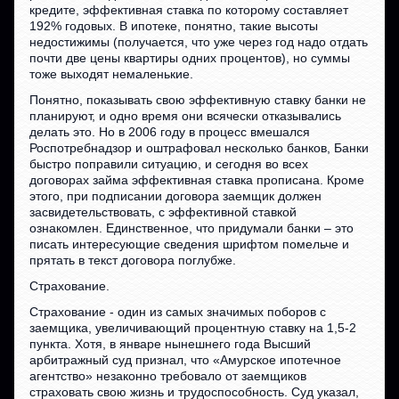
кредите, эффективная ставка по которому составляет
192% годовых. В ипотеке, понятно, такие высоты
недостижимы (получается, что уже через год надо отдать
почти две цены квартиры одних процентов), но суммы
тоже выходят немаленькие.
Понятно, показывать свою эффективную ставку банки не
планируют, и одно время они всячески отказывались
делать это. Но в 2006 году в процесс вмешался
Роспотребнадзор и оштрафовал несколько банков, Банки
быстро поправили ситуацию, и сегодня во всех
договорах займа эффективная ставка прописана. Кроме
этого, при подписании договора заемщик должен
засвидетельствовать, с эффективной ставкой
ознакомлен. Единственное, что придумали банки – это
писать интересующие сведения шрифтом помельче и
прятать в текст договора поглубже.
Страхование.
Страхование - один из самых значимых поборов с
заемщика, увеличивающий процентную ставку на 1,5-2
пункта. Хотя, в январе нынешнего года Высший
арбитражный суд признал, что «Амурское ипотечное
агентство» незаконно требовало от заемщиков
страховать свою жизнь и трудоспособность. Суд указал,