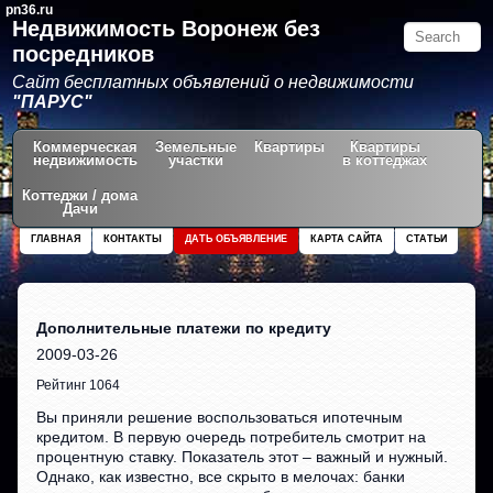
pn36.ru
Недвижимость Воронеж без
посредников
Сайт бесплатных объявлений о недвижимости
"ПАРУС"
Коммерческая
Земельные
Квартиры
Квартиры
недвижимость
участки
в коттеджах
Коттеджи / дома
Дачи
ГЛАВНАЯ
КОНТАКТЫ
ДАТЬ ОБЪЯВЛЕНИЕ
КАРТА САЙТА
СТАТЬИ
Дополнительные платежи по кредиту
2009-03-26
Рейтинг 1064
Вы приняли решение воспользоваться ипотечным
кредитом. В первую очередь потребитель смотрит на
процентную ставку. Показатель этот – важный и нужный.
Однако, как известно, все скрыто в мелочах: банки