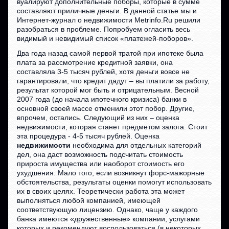
вуалируют дополнительные поборы, которые в сумме
составляют приличные деньги. В данной статье мы и
Интернет-журнал о недвижимости Metrinfo.Ru решили
разобраться в проблеме. Попробуем огласить весь
видимый и невидимый список «платежей-поборов».
Два года назад самой первой тратой при ипотеке была
плата за рассмотрение кредитной заявки, она
составляла 3-5 тысяч рублей, хотя деньги вовсе не
гарантировали, что кредит дадут – вы платили за работу,
результат которой мог быть и отрицательным. Весной
2007 года (до начала ипотечного кризиса) банки в
основной своей массе отменили этот побор. Другие,
впрочем, остались. Следующий из них – оценка
недвижимости, которая станет предметом залога. Стоит
эта процедура - 4-5 тысяч рублей. Оценка
недвижимости
необходима для отдельных категорий
дел, она даст возможность подсчитать стоимость
прироста имущества или наоборот стоимость его
ухудшения. Мало того, если возникнут форс-мажорные
обстоятельства, результаты оценки помогут использовать
их в своих целях. Теоретически работа эта может
выполняться любой компанией, имеющей
соответствующую лицензию. Однако, чаще у каждого
банка имеются «дружественные» компании, услугами
которых и рекомендуют воспользоваться (в некоторых