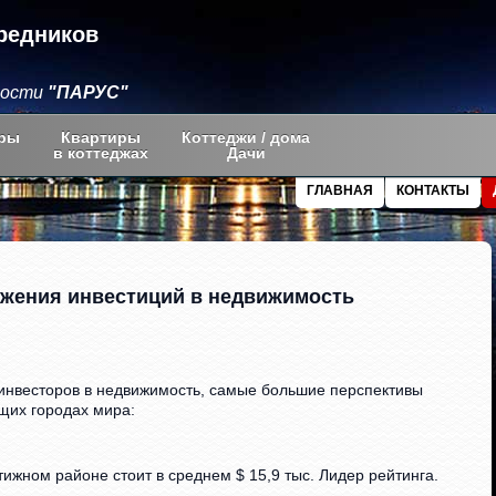
редников
мости
"ПАРУС"
ры
Квартиры
Коттеджи / дома
в коттеджах
Дачи
ГЛАВНАЯ
КОНТАКТЫ
ожения инвестиций в недвижимость
инвесторов в недвижимость, самые большие перспективы
щих городах мира:
ижном районе стоит в среднем $ 15,9 тыс. Лидер рейтинга.