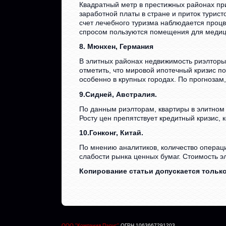
Квадратный метр в престижных районах при 
заработной платы в стране и приток турис
счет лечебного туризма наблюдается процве
спросом пользуются помещения для медиц
8. Мюнхен, Германия
В элитных районах недвижимость риэлторы 
отметить, что мировой ипотечный кризис п
особенно в крупных городах. По прогнозам
9.Сидней, Австралия.
По данным риэлторам, квартиры в элитном 
Росту цен препятствует кредитный кризис, 
10.Гонконг, Китай.
По мнению аналитиков, количество операц
слабости рынка ценных бумаг. Стоимость эл
Копирование статьи допускается только
ООО "Компания Парус"
ОГРН 1063667291203