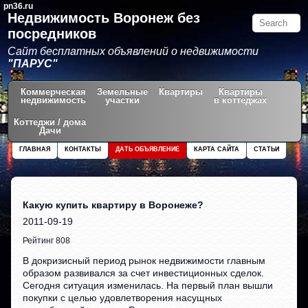
pn36.ru
Недвижимость Воронеж без
посредников
Сайт бесплатных объявлений о недвижимости
"ПАРУС"
Коммерческая
Земельные
Квартиры
Квартиры
недвижимость
участки
в коттеджах
Коттеджи / дома
Дачи
ГЛАВНАЯ
КОНТАКТЫ
ДАТЬ ОБЪЯВЛЕНИЕ
КАРТА САЙТА
СТАТЬИ
Какую купить квартиру в Воронеже?
2011-09-19
Рейтинг 808
В докризисный период рынок недвижимости главным
образом развивался за счет инвестиционных сделок.
Сегодня ситуация изменилась. На первый план вышли
покупки с целью удовлетворения насущных