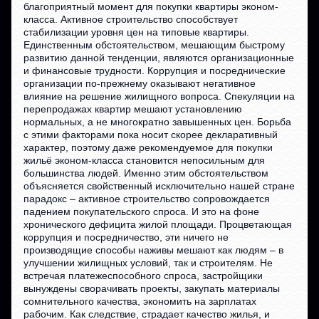
благоприятный момент для покупки квартиры эконом-
класса. Активное строительство способствует
стабилизации уровня цен на типовые квартиры.
Единственным обстоятельством, мешающим быстрому
развитию данной тенденции, являются организационные
и финансовые трудности. Коррупция и посреднические
организации по-прежнему оказывают негативное
влияние на решение жилищного вопроса. Спекуляции на
перепродажах квартир мешают установлению
нормальных, а не многократно завышенных цен. Борьба
с этими факторами пока носит скорее декларативный
характер, поэтому даже рекомендуемое для покупки
жильё эконом-класса становится непосильным для
большинства людей. Именно этим обстоятельством
объясняется свойственный исключительно нашей стране
парадокс – активное строительство сопровождается
падением покупательского спроса. И это на фоне
хронического дефицита жилой площади. Процветающая
коррупция и посредничество, эти ничего не
производящие способы наживы мешают как людям – в
улучшении жилищных условий, так и строителям. Не
встречая платежеспособного спроса, застройщики
вынуждены сворачивать проекты, закупать материалы
сомнительного качества, экономить на зарплатах
рабочим. Как следствие, страдает качество жилья, и