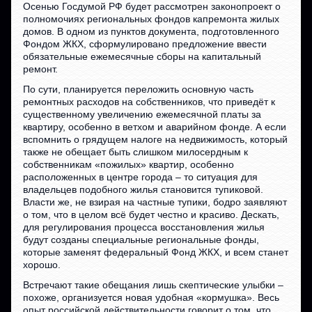
Осенью Госдумой РФ будет рассмотрен законопроект о
полномочиях региональных фондов капремонта жилых
домов. В одном из пунктов документа, подготовленного
Фондом ЖКХ, сформулировано предложение ввести
обязательные ежемесячные сборы на капитальный
ремонт.
По сути, планируется переложить основную часть
ремонтных расходов на собственников, что приведёт к
существенному увеличению ежемесячной платы за
квартиру, особенно в ветхом и аварийном фонде. А если
вспомнить о грядущем налоге на недвижимость, который
также не обещает быть слишком милосердным к
собственникам «пожилых» квартир, особенно
расположенных в центре города – то ситуация для
владельцев подобного жилья становится тупиковой.
Власти же, не взирая на частные тупики, бодро заявляют
о том, что в целом всё будет честно и красиво. Дескать,
для регулирования процесса восстановления жилья
будут созданы специальные региональные фонды,
которые заменят федеральный Фонд ЖКХ, и всем станет
хорошо.
Встречают такие обещания лишь скептические улыбки –
похоже, организуется новая удобная «кормушка». Весь
опыт российской действительности говорит о том, что