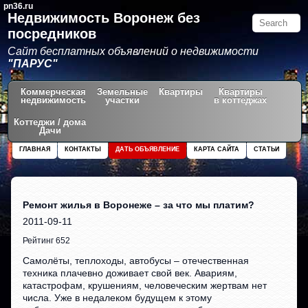
pn36.ru
Недвижимость Воронеж без
посредников
Сайт бесплатных объявлений о недвижимости
"ПАРУС"
Коммерческая
Земельные
Квартиры
Квартиры
недвижимость
участки
в коттеджах
Коттеджи / дома
Дачи
ГЛАВНАЯ
КОНТАКТЫ
ДАТЬ ОБЪЯВЛЕНИЕ
КАРТА САЙТА
СТАТЬИ
Ремонт жилья в Воронеже – за что мы платим?
2011-09-11
Рейтинг 652
Самолёты, теплоходы, автобусы – отечественная
техника плачевно доживает свой век. Авариям,
катастрофам, крушениям, человеческим жертвам нет
числа. Уже в недалеком будущем к этому