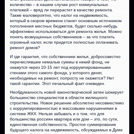
количество – в нашем случае рост коммунальных
платежей – вряд ли перерастет в качество ремонта.
Также маловероятно, что налог на недвижимость,
который в скором времени станет основным источником
пополнения местных бюджетов, будет сколько-нибудь
эффективно использоваться для ремонта жилья. Можно
понять возмущенных собственников – за что платить
огромный налог, если придется полностью оплачивать
ремонт домов?
И где гарантия, что собственники жилья, добросовестно
перечислявшие немалые суммы в некий фонд, не
окажутся через 10-15 лет под коррумпированными
стенами этого самого фонда, у которого денег,
необходимых на ремонт, попросту не окажется? Нет
такой гарантии. Этот печальный факт очевиден.
Необдуманность новой законотворческой затеи шокирует
большинство специалистов в области жилищного
строительства. Новое решение абсолютно несовместимо
с коррумпированностью и массовыми нарушениями в
системе ЖКХ. Нельзя забывать и о том, что для
большинства россиян квартира или дом – это, по сути,
единственная собственность. Простое суммирование
будущего налога на недвижимость, обсуждаемых в Думе