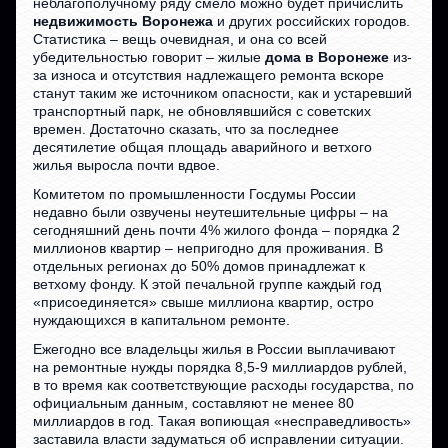
неблагополучному ряду смело можно будет причислить
недвижимость Воронежа
и других российских городов.
Статистика – вещь очевидная, и она со всей
убедительностью говорит – жилые
дома в Воронеже
из-
за износа и отсутствия надлежащего ремонта вскоре
станут таким же источником опасности, как и устаревший
транспортный парк, не обновлявшийся с советских
времен. Достаточно сказать, что за последнее
десятилетие общая площадь аварийного и ветхого
жилья выросла почти вдвое.
Комитетом по промышленности Госдумы России
недавно были озвучены неутешительные цифры – на
сегодняшний день почти 4% жилого фонда – порядка 2
миллионов квартир – непригодно для проживания. В
отдельных регионах до 50% домов принадлежат к
ветхому фонду. К этой печальной группе каждый год
«присоединяется» свыше миллиона квартир, остро
нуждающихся в капитальном ремонте.
Ежегодно все владельцы жилья в России выплачивают
на ремонтные нужды порядка 8,5-9 миллиардов рублей,
в то время как соответствующие расходы государства, по
официальным данным, составляют не менее 80
миллиардов в год. Такая вопиющая «несправедливость»
заставила власти задуматься об исправлении ситуации.