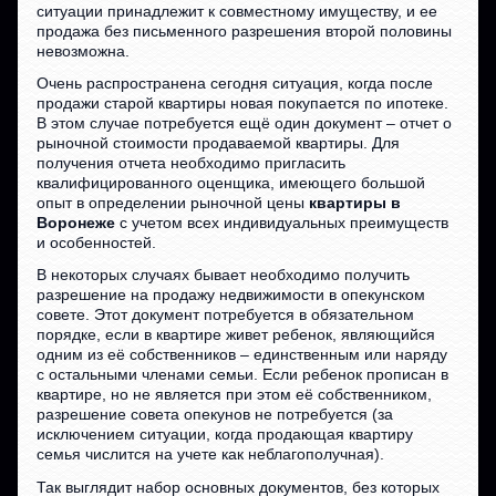
ситуации принадлежит к совместному имуществу, и ее
продажа без письменного разрешения второй половины
невозможна.
Очень распространена сегодня ситуация, когда после
продажи старой квартиры новая покупается по ипотеке.
В этом случае потребуется ещё один документ – отчет о
рыночной стоимости продаваемой квартиры. Для
получения отчета необходимо пригласить
квалифицированного оценщика, имеющего большой
опыт в определении рыночной цены
квартиры в
Воронеже
с учетом всех индивидуальных преимуществ
и особенностей.
В некоторых случаях бывает необходимо получить
разрешение на продажу недвижимости в опекунском
совете. Этот документ потребуется в обязательном
порядке, если в квартире живет ребенок, являющийся
одним из её собственников – единственным или наряду
с остальными членами семьи. Если ребенок прописан в
квартире, но не является при этом её собственником,
разрешение совета опекунов не потребуется (за
исключением ситуации, когда продающая квартиру
семья числится на учете как неблагополучная).
Так выглядит набор основных документов, без которых