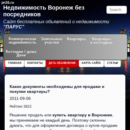
pn36.ru
Недвижимость Воронеж без
посредников
Сайт бесплатных объявлений о недвижимости
"ПАРУС"
Коммерческая
Земельные
Квартиры
Квартиры
недвижимость
участки
в коттеджах
Коттеджи / дома
Дачи
ГЛАВНАЯ
КОНТАКТЫ
ДАТЬ ОБЪЯВЛЕНИЕ
КАРТА САЙТА
СТАТЬИ
Какие документы необходимы для продажи и
покупки квартиры?
2011-09-06
Рейтинг 3822
Решение продать или
купить квартиру в Воронеже
,
мы принимаем не каждый день. Поэтому склонны
думать, что для оформления договора о купле-продаже