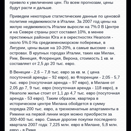
привело к увеличению цен. По всем прогнозам, цены
будут расти и дальше.
Приведем некоторые статистические данные по ценовой
политике недвижимости в Италии. За 2007 год цены на
жилую недвижимость Италии выросли на 7%.0 В Центре
и на Севере страны рост составил 10%, в менее
престижных районах Юга и в окрестностях Неаполя -
около 5%.0 На средиземноморском побережье, в
Лигурии, цены выше на 10-20%, а самые высокие - на
островах. В крупных городах Италии, таких как Милан,
Рим, Венеция, Флоренция, Верона, стоимость 1 кв. м
составляет от 2,5 до 20 тыс. евро.
В Венеции - 2,6 – 7,8 тыс. евро за кв. м. ( цена
посуточной аренды – 92 евро), во Флоренции - 2,05 - 5,7
тыс. евро (посуточная аренда – 97 евро), в Милане от
2,05 до 7, 9 тыс. евро (посуточная аренда - 118 евро), в
Неаполе жилье стоит от 1,1 до 4,7 тыс. евро (посуточная
аренда - 53 евро). Таким образом, квартира в
историческом центре Милана обойдется в сумму
порядка 200 тыс. евро, а трехкомнатные апартаменты в
Римини на первой линии моря можно приобрести за
300-400 тыс. евро. Самые дорогие покупки последнего
квартала 2007 года: 7,225 млн. евро в Милане, 5,8 млн.
евро - в Риме.