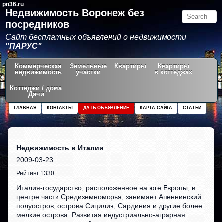
pn36.ru
Недвижимость Воронеж без
посредников
Сайт бесплатных объявлений о недвижимости
"ПАРУС"
Коммерческая
Земельные
Квартиры
Квартиры
недвижимость
участки
в коттеджах
Коттеджи / дома
Дачи
ГЛАВНАЯ
КОНТАКТЫ
ДАТЬ ОБЪЯВЛЕНИЕ
КАРТА САЙТА
СТАТЬИ
Недвижимость в Италии
2009-03-23
Рейтинг 1330
Италия-государство, расположенное на юге Европы, в
центре части Средиземноморья, занимает Апеннинский
полуостров, острова Сицилия, Сардиния и другие более
мелкие острова. Развитая индустриально-аграрная