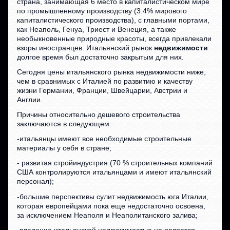
страна, занимающая 6 место в капиталистическом мире
по промышленному производству (3.4% мирового
капиталистического производства), с главными портами,
как Неаполь, Генуа, Триест и Венеция, а также
необыкновенные природные красоты, всегда привлекали
взоры иностранцев. Итальянский рынок
недвижимости
долгое время был достаточно закрытым для них.
Сегодня цены итальянского рынка недвижимости ниже,
чем в сравнимых с Италией по развитию и качеству
жизни Германии, Франции, Швейцарии, Австрии и
Англии.
Причины относительно дешевого строительства
заключаются в следующем:
-итальянцы имеют все необходимые строительные
материалы у себя в стране;
- развитая стройиндустрия (70 % строительных компаний
США контролируются итальянцами и имеют итальянский
персонал);
-большие перспективы сулит недвижимость юга Италии,
которая европейцами пока еще недостаточно освоена,
за исключением Неаполя и Неаполитанского залива;
-владение итальянской недвижимостью не является