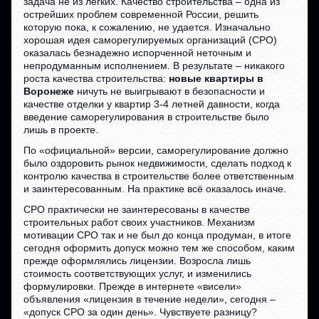
задача не из лёгких. Качество строительства – одна из
острейших проблем современной России, решить
которую пока, к сожалению, не удается. Изначально
хорошая идея саморегулируемых организаций (СРО)
оказалась безнадежно испорченной неточным и
непродуманным исполнением. В результате – никакого
роста качества строительства:
новые квартиры в
Воронеже
ничуть не выигрывают в безопасности и
качестве отделки у квартир 3-4 летней давности, когда
введение саморегулирования в строительстве было
лишь в проекте.
По «официальной» версии, саморегулирование должно
было оздоровить рынок недвижимости, сделать подход к
контролю качества в строительстве более ответственным
и заинтересованным. На практике всё оказалось иначе.
СРО практически не заинтересованы в качестве
строительных работ своих участников. Механизм
мотивации СРО так и не был до конца продуман, в итоге
сегодня оформить допуск можно тем же способом, каким
прежде оформлялись лицензии. Возросла лишь
стоимость соответствующих услуг, и изменились
формулировки. Прежде в интернете «висели»
объявления «лицензия в течение недели», сегодня –
«допуск СРО за один день». Чувствуете разницу?