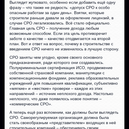
Выглядит жутковато, особенно если добавить ещё одну
фразу – что также не редкость: «допуск СРО к особо
опасным работам за один день». Взятки, которые
строители раньше давали за оформление лицензий, в
случае СРО легализовались. Всё стало официально.
Главная цель СРО – получение дохода любым
возможным способом. Если эта цель противоречит
заботе о качестве – качество отодвигается на второй
план. Вот и ответ на вопрос, почему в строительстве с
введением СРО ничего не изменилось в лучшую сторону.
СРО заняты чем угодно, кроме своего основного
предназначения, ради которого они создавались.
Полукриминальная сертификация ИСО, продвижение
собственной страховой компании, манипуляции с
компенсационными фондами, реклама образовательных
учреждений для повышения квалификации, субъективно
«мягкие» и «жесткие» проверки – каждое из этих
направлений – источник неплохого дохода. Настолько
неплохого, что даже появилось новое понятие –
«коммерческие СРО».
А теперь ещё раз вспомним, как должны были выглядеть
СРО. Саморегулируемая организация должна была
стать своеобразным «представителем» входящих в неё
строительных компаний – обеспечивать своим