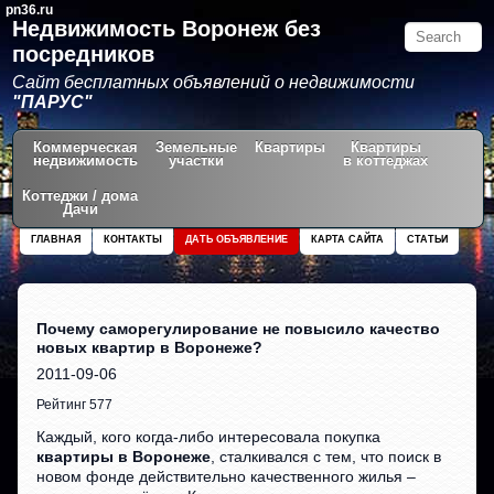
pn36.ru
Недвижимость Воронеж без
посредников
Сайт бесплатных объявлений о недвижимости
"ПАРУС"
Коммерческая
Земельные
Квартиры
Квартиры
недвижимость
участки
в коттеджах
Коттеджи / дома
Дачи
ГЛАВНАЯ
КОНТАКТЫ
ДАТЬ ОБЪЯВЛЕНИЕ
КАРТА САЙТА
СТАТЬИ
Почему саморегулирование не повысило качество
новых квартир в Воронеже?
2011-09-06
Рейтинг 577
Каждый, кого когда-либо интересовала покупка
квартиры в Воронеже
, сталкивался с тем, что поиск в
новом фонде действительно качественного жилья –