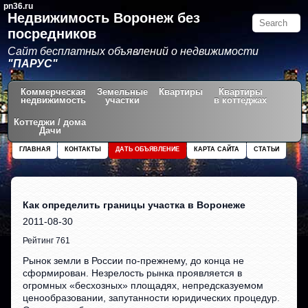
pn36.ru
Недвижимость Воронеж без
посредников
Сайт бесплатных объявлений о недвижимости
"ПАРУС"
Коммерческая
Земельные
Квартиры
Квартиры
недвижимость
участки
в коттеджах
Коттеджи / дома
Дачи
ГЛАВНАЯ
КОНТАКТЫ
ДАТЬ ОБЪЯВЛЕНИЕ
КАРТА САЙТА
СТАТЬИ
Как определить границы участка в Воронеже
2011-08-30
Рейтинг 761
Рынок земли в России по-прежнему, до конца не
сформирован. Незрелость рынка проявляется в
огромных «бесхозных» площадях, непредсказуемом
ценообразовании, запутанности юридических процедур.