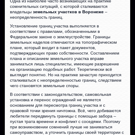
Одна из наиболее часто возникающих на практике
сомнительных ситуаций, с которой сталкиваются
владельцы
земельных участков в Воронеже
–
неопределенность границ.
Установление границ участка выполняется в
соответствии с правилами, обозначенными в
Федеральном законе о землеустройстве. Границы
земельных наделов отмечаются на топографическом
плане, который входит в пакет документов,
подтверждающих право собственности. Составлением
плана и описанием земельного участка вправе
заниматься лишь специалисты, имеющие разрешение
на организацию подобных работ. Теоретически всё
выглядит понятно. Но на практике зачастую приходится
сталкиваться с неопределенностью границ, следствием
чего становятся земельные споры.
В соответствии с законодательством, самовольная
установка и перенос ограждений не является
основанием для пересмотра границ участка и с
правовой точки зрения ничтожна. Всё, чего добиваются
любители передвинуть границы с помощью забора –
пустая трата времени и конфликт с соседями. Поэтому
при возникновении сомнений лучше не заниматься
самоуправством, а уточнить границы своей территории с