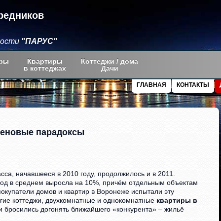
редников
мости
"ПАРУС"
ры
Квартиры
Коттеджи / дома
в коттеджах
Дачи
ГЛАВНАЯ
КОНТАКТЫ
ценовые парадоксы
сса, начавшееся в 2010 году, продолжилось и в 2011.
год в среднем выросла на 10%, причём отдельным объектам
покупатели домов и квартир в Воронеже испытали эту
гие коттеджи, двухкомнатные и однокомнатные
квартиры в
и бросились догонять ближайшего «конкурента» – жильё