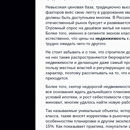
Невысокая ценовая база, традиционно высо
факторов внёс свою лепту в удорожание кв
должны быть доступными многим. В России,
отечественный рынок буксует и развиваетс
Огромный спрос на дешёвое жильё не наход
Более того, именно в сегменте эконом кла
естественно, что цены на
недвижимость г
трудно ожидать чего-то другого.
Не стоит забывать и о том, что строители 
на них также распространяются бюрократи
недвижимости и делающие даже самый про
пользу местных властей и регулирующих о
характер, поэтому рассчитывать на то, что
приходится.
Более того, сектор недорогой недвижимост
все основания ждать дальнейшего планоме
условий ипотеки, и рост себестоимости стр
миновал, многим удалось найти новую работ
Так называемые уникальные объекты, кото
класса, также вносят коррективы в рыночн
особенностям планировки и другим эксклю
15%. Как показывает практика, покупатели