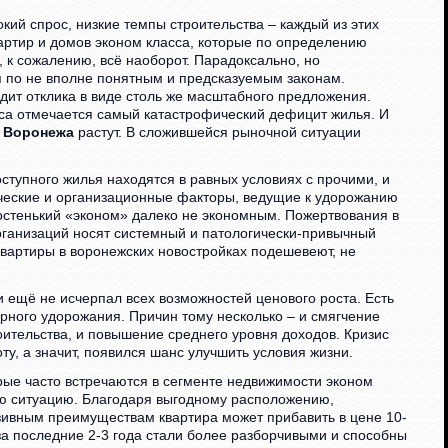
кий спрос, низкие темпы строительства – каждый из этих
артир и домов эконом класса, которые по определению
 к сожалению, всё наоборот. Парадоксально, но
я по не вполне понятным и предсказуемым законам.
ит отклика в виде столь же масштабного предложения.
сса отмечается самый катастрофический дефицит жилья. И
. Воронежа
растут. В сложившейся рыночной ситуации
доступного жилья находятся в равных условиях с прочими, и
ческие и организационные факторы, ведущие к удорожанию
стенький «эконом» далеко не экономным. Пожертвования в
рганизаций носят системный и патологически-привычный
 квартиры в воронежских новостройках подешевеют, не
и ещё не исчерпал всех возможностей ценового роста. Есть
рного удорожания. Причин тому несколько – и смягчение
оительства, и повышение среднего уровня доходов. Кризис
у, а значит, появился шанс улучшить условия жизни.
рые часто встречаются в сегменте недвижимости эконом
ую ситуацию. Благодаря выгодному расположению,
зивным преимуществам квартира может прибавить в цене 10-
 за последние 2-3 года стали более разборчивыми и способны