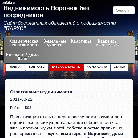
pn36.ru
Недвижимость Воронеж без
посредников
Сайт бесплатных объявлений о недвижимости
"ПАРУС"
Коммерческая
Земельные
Квартиры
Квартиры
недвижимость
участки
в коттеджах
Коттеджи / дома
Дачи
ГЛАВНАЯ
КОНТАКТЫ
ДАТЬ ОБЪЯВЛЕНИЕ
КАРТА САЙТА
СТАТЬИ
Страхование недвижимости
2011-08-22
Рейтинг 593
Приватизация открыла перед россиянами возможность
оценить все преимущества частной собственности, а
жизнь потихоньку учит этой собственностью правильно
распоряжаться. Покупка
квартиры в Воронеже
,
дома