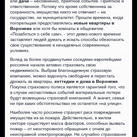
или
дачи
– несомненно, приятное событие. Приятное и
ответственное. Потому что кроме собственника за
сохранность имущества никто не отвечает – ни
государство, ни муниципалитет. Прошли времена, когда
погорельцам предоставлялись
новые квартиры в
Воронеже
или хотя бы комнаты в общежитии.
«Позаботься о себе сам», - этот девиз нового времени
заставляет людей думать и искать способы обезопасить
свое существование в ненадежных современных
условиях.
Вслед за более продвинутыми соседями-европейцами
россияне начали активно страховать свою
недвижимость. Выбрав благонадежную страховую
компанию, можно вздохнуть свободнее и перестать
дрожать за квартиры,
коттеджи и дома в Воронеже
.
Покупка страхового полиса является гарантией того, что
в случае несчастливых событий материальные потери
будут возмещены страховой компанией. А значит, семья
ни при каких обстоятельствах не останется «на улице».
Наиболее часто россияне страхуют риск повреждения
имущества из-за пожара. Действительно, в жилом
секторе существует масса факторов, способных вызвать
пожар – от неосторожного обращения с огнем до
неисправной электропроводки. Не случайно страхование