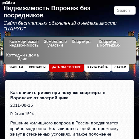
pn36.ru
Недвижимость Воронеж без
посредников
Сайт бесплатных объявлений о недвижимости
"ПАРУС"
Коммерческая
Земельные
Квартиры
Квартиры
недвижимость
участки
в коттеджах
Коттеджи / дома
Дачи
ГЛАВНАЯ
КОНТАКТЫ
ДАТЬ ОБЪЯВЛЕНИЕ
КАРТА САЙТА
СТАТЬИ
Как снизить риски при покупке квартиры в
Воронеже от застройщика
2011-08-15
Рейтинг 1594
Решение жилищного вопроса в России продвигается
крайне медленно. Большинство людей по-прежнему
живут в стеснённых условиях, и такое положение