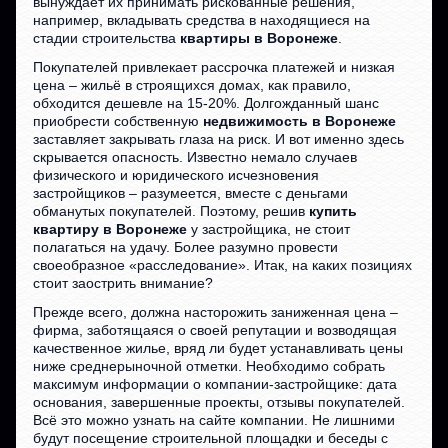
вынуждает их принимать рискованные решения,
например, вкладывать средства в находящиеся на
стадии строительства
квартиры в Воронеже
.
Покупателей привлекает рассрочка платежей и низкая
цена – жильё в строящихся домах, как правило,
обходится дешевле на 15-20%. Долгожданный шанс
приобрести собственную
недвижимость в Воронеже
заставляет закрывать глаза на риск. И вот именно здесь
скрывается опасность. Известно немало случаев
физического и юридического исчезновения
застройщиков – разумеется, вместе с деньгами
обманутых покупателей. Поэтому, решив
купить
квартиру в Воронеже
у застройщика, не стоит
полагаться на удачу. Более разумно провести
своеобразное «расследование». Итак, на каких позициях
стоит заострить внимание?
Прежде всего, должна насторожить заниженная цена –
фирма, заботящаяся о своей репутации и возводящая
качественное жилье, вряд ли будет устанавливать цены
ниже среднерыночной отметки. Необходимо собрать
максимум информации о компании-застройщике: дата
основания, завершенные проекты, отзывы покупателей.
Всё это можно узнать на сайте компании. Не лишними
будут посещение строительной площадки и беседы с