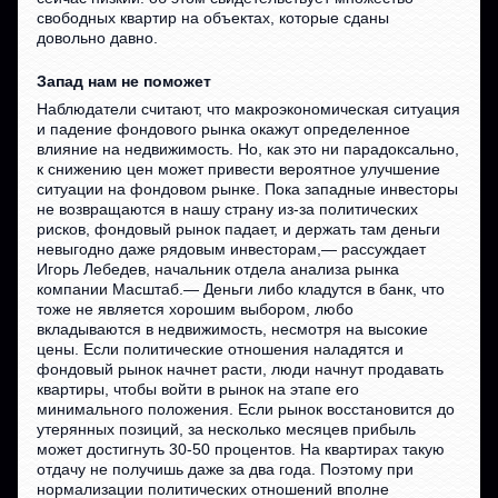
свободных квартир на объектах, которые сданы
довольно давно.
Запад нам не поможет
Наблюдатели считают, что макроэкономическая ситуация
и падение фондового рынка окажут определенное
влияние на недвижимость. Но, как это ни парадоксально,
к снижению цен может привести вероятное улучшение
ситуации на фондовом рынке. Пока западные инвесторы
не возвращаются в нашу страну из-за политических
рисков, фондовый рынок падает, и держать там деньги
невыгодно даже рядовым инвесторам,— рассуждает
Игорь Лебедев, начальник отдела анализа рынка
компании Масштаб.— Деньги либо кладутся в банк, что
тоже не является хорошим выбором, любо
вкладываются в недвижимость, несмотря на высокие
цены. Если политические отношения наладятся и
фондовый рынок начнет расти, люди начнут продавать
квартиры, чтобы войти в рынок на этапе его
минимального положения. Если рынок восстановится до
утерянных позиций, за несколько месяцев прибыль
может достигнуть 30-50 процентов. На квартирах такую
отдачу не получишь даже за два года. Поэтому при
нормализации политических отношений вполне