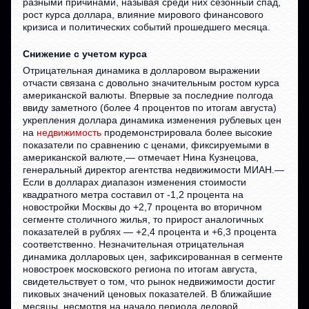
разными причинами, называя среди них сезонный спад,
рост курса доллара, влияние мирового финансового
кризиса и политических событий прошедшего месяца.
Снижение с учетом курса
Отрицательная динамика в долларовом выражении
отчасти связана с довольно значительным ростом курса
американской валюты. Впервые за последние полгода
ввиду заметного (более 4 процентов по итогам августа)
укрепления доллара динамика изменения рублевых цен
на
недвижимость
продемонстрировала более высокие
показатели по сравнению с ценами, фиксируемыми в
американской валюте,— отмечает Нина Кузнецова,
генеральный директор агентства недвижимости МИАН.—
Если в долларах диапазон изменения стоимости
квадратного метра составил от -1,2 процента на
новостройки Москвы до +2,7 процента во вторичном
сегменте столичного жилья, то прирост аналогичных
показателей в рублях — +2,4 процента и +6,3 процента
соответственно. Незначительная отрицательная
динамика долларовых цен, зафиксированная в сегменте
новостроек московского региона по итогам августа,
свидетельствует о том, что рынок недвижимости достиг
пиковых значений ценовых показателей. В ближайшие
месяцы, несмотря на начало периода деловой