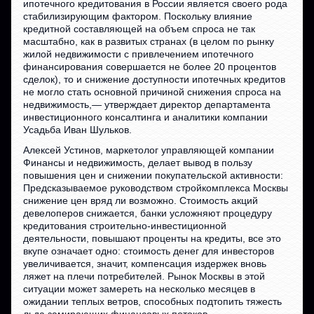
ипотечного кредитования в России является своего рода
стабилизирующим фактором. Поскольку влияние
кредитной составляющей на объем спроса не так
масштабно, как в развитых странах (в целом по рынку
жилой недвижимости с привлечением ипотечного
финансирования совершается не более 20 процентов
сделок), то и снижение доступности ипотечных кредитов
не могло стать основной причиной снижения спроса на
недвижимость,— утверждает директор департамента
инвестиционного консалтинга и аналитики компании
Усадьба Иван Шульков.
Алексей Устинов, маркетолог управляющей компании
Финансы и недвижимость, делает вывод в пользу
повышения цен и снижении покупательской активности:
Предсказываемое руководством стройкомплекса Москвы
снижение цен вряд ли возможно. Стоимость акций
девелоперов снижается, банки усложняют процедуру
кредитования строительно-инвестиционной
деятельности, повышают проценты на кредиты, все это
вкупе означает одно: стоимость денег для инвесторов
увеличивается, значит, компенсация издержек вновь
ляжет на плечи потребителей. Рынок Москвы в этой
ситуации может замереть на несколько месяцев в
ожидании теплых ветров, способных подтопить тяжесть