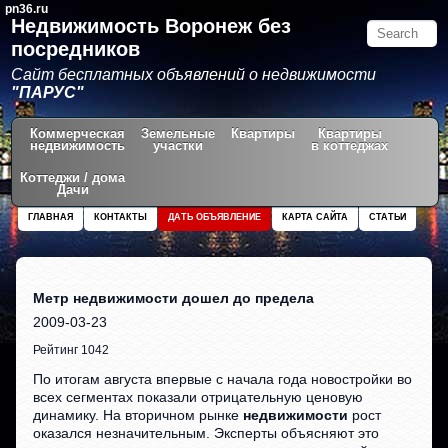
pn36.ru
Недвижимость Воронеж без
посредников
Сайт бесплатных объявлений о недвижимости
"ПАРУС"
Коммерческая
Земельные
Квартиры
Квартиры
недвижимость
участки
в коттеджах
Коттеджи / дома
Дачи
ГЛАВНАЯ
КОНТАКТЫ
ДАТЬ ОБЪЯВЛЕНИЕ
КАРТА САЙТА
СТАТЬИ
Метр недвижимости дошел до предела
2009-03-23
Рейтинг 1042
По итогам августа впервые с начала года новостройки во
всех сегментах показали отрицательную ценовую
динамику. На вторичном рынке
недвижимости
рост
оказался незначительным. Эксперты объясняют это