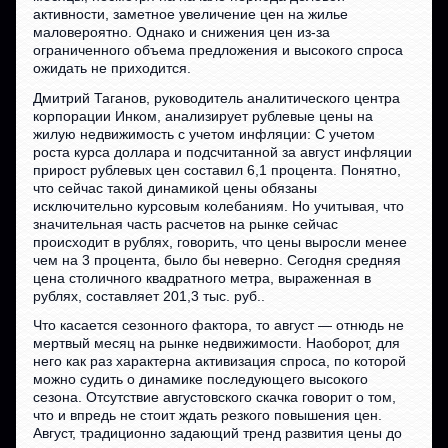
активности, заметное увеличение цен на жилье
маловероятно. Однако и снижения цен из-за
ограниченного объема предложения и высокого спроса
ожидать не приходится.
Дмитрий Таганов, руководитель аналитического центра
корпорации Инком, анализирует рублевые цены на
жилую недвижимость с учетом инфляции: С учетом
роста курса доллара и подсчитанной за август инфляции
прирост рублевых цен составил 6,1 процента. Понятно,
что сейчас такой динамикой цены обязаны
исключительно курсовым колебаниям. Но учитывая, что
значительная часть расчетов на рынке сейчас
происходит в рублях, говорить, что цены выросли менее
чем на 3 процента, было бы неверно. Сегодня средняя
цена столичного квадратного метра, выраженная в
рублях, составляет 201,3 тыс. руб..
Что касается сезонного фактора, то август — отнюдь не
мертвый месяц на рынке недвижимости. Наоборот, для
него как раз характерна активизация спроса, по которой
можно судить о динамике последующего высокого
сезона. Отсутствие августовского скачка говорит о том,
что и впредь не стоит ждать резкого повышения цен.
Август, традиционно задающий тренд развития цены до