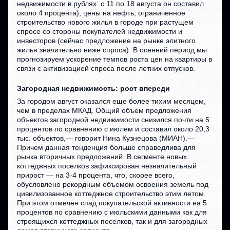
недвижимости в рублях: с 11 по 18 августа он составил
около 4 процента), цены на нефть, ограниченное
строительство нового жилья в городе при растущем
спросе со стороны покупателей недвижимости и
инвесторов (сейчас предложение на рынке элитного
жилья значительно ниже спроса). В осенний период мы
прогнозируем ускорение темпов роста цен на квартиры в
связи с активизацией спроса после летних отпусков.
Загородная недвижимость: рост впереди
За городом август оказался еще более тихим месяцем,
чем в пределах МКАД. Общий объем предложения
объектов загородной недвижимости снизился почти на 5
процентов по сравнению с июлем и составил около 20,3
тыс. объектов,— говорит Нина Кузнецова (МИАН).—
Причем данная тенденция больше справедлива для
рынка вторичных предложений. В сегменте новых
коттеджных поселков зафиксирован незначительный
прирост — на 3-4 процента, что, скорее всего,
обусловлено рекордным объемом освоения земель под
цивилизованное коттеджное строительство этим летом.
При этом отмечен спад покупательской активности на 5
процентов по сравнению с июльскими данными как для
строящихся коттеджных поселков, так и для загородных