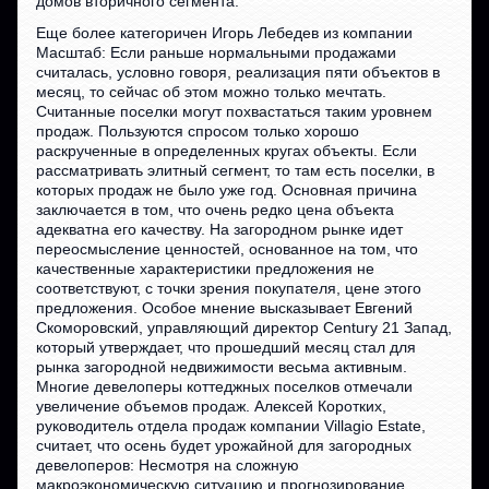
домов вторичного сегмента.
Еще более категоричен Игорь Лебедев из компании
Масштаб: Если раньше нормальными продажами
считалась, условно говоря, реализация пяти объектов в
месяц, то сейчас об этом можно только мечтать.
Считанные поселки могут похвастаться таким уровнем
продаж. Пользуются спросом только хорошо
раскрученные в определенных кругах объекты. Если
рассматривать элитный сегмент, то там есть поселки, в
которых продаж не было уже год. Основная причина
заключается в том, что очень редко цена объекта
адекватна его качеству. На загородном рынке идет
переосмысление ценностей, основанное на том, что
качественные характеристики предложения не
соответствуют, с точки зрения покупателя, цене этого
предложения. Особое мнение высказывает Евгений
Скоморовский, управляющий директор Century 21 Запад,
который утверждает, что прошедший месяц стал для
рынка загородной недвижимости весьма активным.
Многие девелоперы коттеджных поселков отмечали
увеличение объемов продаж. Алексей Коротких,
руководитель отдела продаж компании Villagio Estate,
считает, что осень будет урожайной для загородных
девелоперов: Несмотря на сложную
макроэкономическую ситуацию и прогнозирование