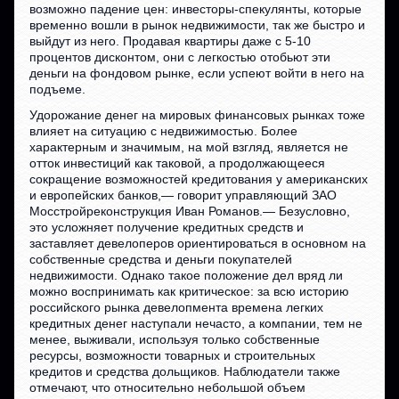
возможно падение цен: инвесторы-спекулянты, которые
временно вошли в рынок недвижимости, так же быстро и
выйдут из него. Продавая квартиры даже с 5-10
процентов дисконтом, они с легкостью отобьют эти
деньги на фондовом рынке, если успеют войти в него на
подъеме.
Удорожание денег на мировых финансовых рынках тоже
влияет на ситуацию с недвижимостью. Более
характерным и значимым, на мой взгляд, является не
отток инвестиций как таковой, а продолжающееся
сокращение возможностей кредитования у американских
и европейских банков,— говорит управляющий ЗАО
Мосстройреконструкция Иван Романов.— Безусловно,
это усложняет получение кредитных средств и
заставляет девелоперов ориентироваться в основном на
собственные средства и деньги покупателей
недвижимости. Однако такое положение дел вряд ли
можно воспринимать как критическое: за всю историю
российского рынка девелопмента времена легких
кредитных денег наступали нечасто, а компании, тем не
менее, выживали, используя только собственные
ресурсы, возможности товарных и строительных
кредитов и средства дольщиков. Наблюдатели также
отмечают, что относительно небольшой объем