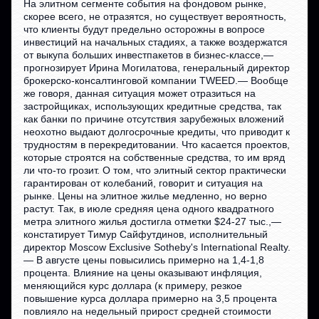
На элитном сегменте события на фондовом рынке,
скорее всего, не отразятся, но существует вероятность,
что клиенты будут предельно осторожны в вопросе
инвестиций на начальных стадиях, а также воздержатся
от выкупа больших инвестпакетов в бизнес-классе,—
прогнозирует Ирина Могилатова, генеральный директор
брокерско-консалтинговой компании TWEED.— Вообще
же говоря, данная ситуация может отразиться на
застройщиках, использующих кредитные средства, так
как банки по причине отсутствия зарубежных вложений
неохотно выдают долгосрочные кредиты, что приводит к
трудностям в перекредитовании. Что касается проектов,
которые строятся на собственные средства, то им вряд
ли что-то грозит. О том, что элитный сектор практически
гарантирован от колебаний, говорит и ситуация на
рынке. Цены на элитное жилье медленно, но верно
растут. Так, в июле средняя цена одного квадратного
метра элитного жилья достигла отметки $24-27 тыс.,—
констатирует Тимур Сайфутдинов, исполнительный
директор Moscow Exclusive Sotheby's International Realty.
— В августе цены повысились примерно на 1,4-1,8
процента. Влияние на цены оказывают инфляция,
меняющийся курс доллара (к примеру, резкое
повышение курса доллара примерно на 3,5 процента
повлияло на недельный прирост средней стоимости