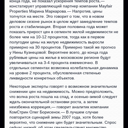
конца года, не показал ускорения темпов роста,—
констатирует управляющий партнер компании Mayfair
Properties Марина Маркарова.— Напротив, цены
топчутся на месте. Это говорит о том, что в новом
деловом сезоне рынок в целом ждет замедление темпов
роста и стабилизация. Вторая половина года может
показать прирост цен в сегменте жилой недвижимости не
более чем на 10-12 процентов, тогда как в первом
полугодии цены на жилую недвижимость выросли
примерно на 30 процентов. Примерно такой же прогноз
у Нины Кузнецовой: Вероятнее всего, до конца года
рублевые цены на жилье в московском регионе будут
увеличиваться на 3-4 процента ежемесячно. В
отдельных сегментах возможна колебательная динамика
на уровне 2 процента, обусловленная степенью
ликвидности конкретных объектов.
Некоторые эксперты говорят о возможном значительном
снижении цен на недвижимость. Можно предположить,
что волна роста пошла на спад, и осенью-зимой следует
ждать окончательной остановки роста, а затем
неизбежна коррекция,— говорит аналитик компании
КомСтрин Олег Борисенок.— В лучшем случае
повторится сценарий зимы 2007 года, хотя более
вероятно, что снижение цен будет значительным. Спрос
сейчас низкий: об этом свидетельствует множество