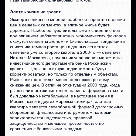
льда замирающих финансовых потоков.
Элите кризис не грозит
Эксперты едины во мнении: наиболее вероятно падение
цен в дешевых сегментах, а элитное жилье будет
дорожать. Наиболее чувствительными к снижению цен
под влиянием неблагоприятных экономических факторов
окажутся сегменты эконом- и бизнес-класса, тенденция к
снижению темпов роста цен в данных сегментах
отмечена уже со второго квартала 2008-го,— отмечает
Наталья Москалева, начальник управления маркетинга
инвестиционного департамента банка Российский
кредит.— Цены на элитную недвижимость будут
корректироваться, но только по отдельным объектам.
Рынок элитного жилья менее подвержен резкому
снижению цен. В отличие от ситуации 2000 года, когда
рынок элитного жилья только начинал формироваться и
был довольно нестабильным, в настоящее время в
Москве, как и в других мировых столицах, элитная
квартира является своеобразной формой долгосрочных
сбережений, финансовым инструментом, который
характеризуется надежностью, правовой
защищенностью и меньшей прозрачностью по
сравнению с банковскими вкладами.