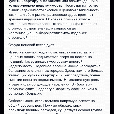
купить квартиру в Воронеже
или вложить деньги в
коммерческую недвижимость
. Несмотря на то, что
рынок недвижимости склонен к ценовой стабильности,
как и на любом рынке, равновесие здесь время от
времени нарушается. Основная причина этого –
изменение многочисленных влияющих факторов, от
стоимости строительных материалов до
«организационно-бюрократических» издержек
строителей.
Откуда ценовой ветер дует
Известны случаи, когда поток мигрантов заставлял
ценовые планки подниматься вверх на несколько
позиций. Так возникают «островки» дорогой
недвижимости. Подобное явление можно наблюдать в
большинстве столичных городов. Здесь намного больше
желающих
купить квартиры
, и, как следствие, более
высокие цены на недвижимость. Немаловажную роль
играет и фактор доходов населения. В «богатых»
регионах купить недорогую квартиру сложнее, чем в
регионах «бедных».
Себестоимость строительства напрямую влияет на
общий уровень цен. Помимо обязательных
производственных расходов, существует особая группа