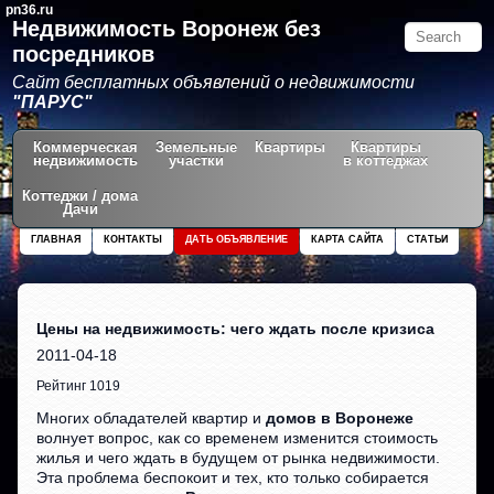
pn36.ru
Недвижимость Воронеж без
посредников
Сайт бесплатных объявлений о недвижимости
"ПАРУС"
Коммерческая
Земельные
Квартиры
Квартиры
недвижимость
участки
в коттеджах
Коттеджи / дома
Дачи
ГЛАВНАЯ
КОНТАКТЫ
ДАТЬ ОБЪЯВЛЕНИЕ
КАРТА САЙТА
СТАТЬИ
Цены на недвижимость: чего ждать после кризиса
2011-04-18
Рейтинг 1019
Многих обладателей квартир и
домов в Воронеже
волнует вопрос, как со временем изменится стоимость
жилья и чего ждать в будущем от рынка недвижимости.
Эта проблема беспокоит и тех, кто только собирается