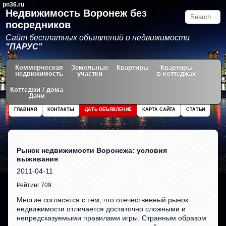
pn36.ru
Недвижимость Воронеж без
посредников
Сайт бесплатных объявлений о недвижимости
"ПАРУС"
Коммерческая
Земельные
Квартиры
Квартиры
недвижимость
участки
в коттеджах
Коттеджи / дома
Дачи
ГЛАВНАЯ
КОНТАКТЫ
ДАТЬ ОБЪЯВЛЕНИЕ
КАРТА САЙТА
СТАТЬИ
Рынок недвижимости Воронежа: условия
выживания
2011-04-11
Рейтинг 709
Многие согласятся с тем, что отечественный рынок
недвижимости отличается достаточно сложными и
непредсказуемыми правилами игры. Странным образом