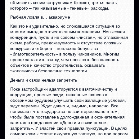
объяснить своим сотрудникам бюджет, третья часть
которого – так называемые «теневые» расходы.
Рыбная ловля в… аквариуме
Как это ни удивительно, но сложившаяся ситуация во
многом выгодна отечественным компаниям. Невысокая
конкуренция, пусть и не совсем «чистая», но отлаженная
схема работы, предсказуемость и отсутствие сложных
конкурсов и отборов – неплохие бонусы за
«благотворительность» в пользу чиновников. Многим
проще заплатить взятку, чем повышать безопасность
объектов и качество строительства, осваивать
экологически безопасные технологии.
Деньги и связи нельзя запретить
Пока застройщики адаптируются к взяточничеству и
коррупции, простые люди, лишенные шансов в
обозримом будущем улучшить свои жилищные условия,
ждут перемен. Ждут давно и, видимо, напрасно. Все
понимают, что государство не заинтересовано в том,
чтобы была поставлена долгожданная и окончательная
запятая в предложении «Деньги и связи нельзя
запретить». У властей свои правила пунктуации. В целях
саморекламы ставят аккуратную запятую, но при первом