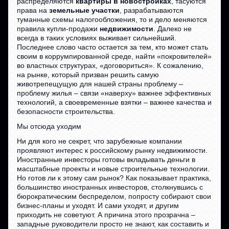
распределяются
квартиры в новостройках
, тасуются
права на
земельные участки
, разрабатываются
туманные схемы налогообложения, то и дело меняются
правила купли-продажи
недвижимости
. Далеко не
всегда в таких условиях выживает сильнейший.
Последнее слово часто остается за тем, кто может стать
своим в коррумпированной среде, найти «покровителей»
во властных структурах, «договориться». К сожалению,
на рынке, который призван решить самую
животрепещущую для нашей страны проблему –
проблему жилья – связи «наверху» важнее эффективных
технологий, а своевременные взятки – важнее качества и
безопасности строительства.
Мы отсюда уходим
Ни для кого не секрет, что зарубежные компании
проявляют интерес к российскому рынку недвижимости.
Иностранные инвесторы готовы вкладывать деньги в
масштабные проекты и новые строительные технологии.
Но готов ли к этому сам рынок? Как показывает практика,
большинство иностранных инвесторов, столкнувшись с
бюрократическим беспределом, попросту собирают свои
бизнес-планы и уходят. И сами уходят, и другим
приходить не советуют. А причина этого прозрачна –
западные руководители просто не знают, как составить и