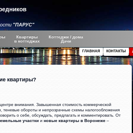
редников
мости
"ПАРУС"
ры
Квартиры
Коттеджи / дома
в коттеджах
Дачи
ГЛАВНАЯ
КОНТАКТЫ
гие квартиры?
 центре внимания. Завышенная стоимость коммерческой
я, теневые обороты и непрозрачные схемы налогообложения
оворить о себе, обсуждать, предлагать и комментировать. От
земельные участки
и
новые квартиры в Воронеже
–