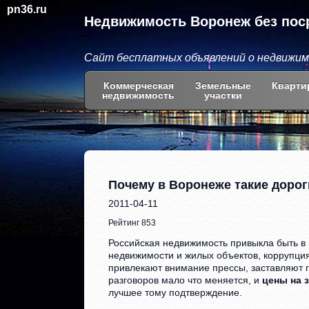
pn36.ru
Недвижимость Воронеж без пос
Сайт бесплатных объявлений о недвижи
Коммерческая
Земельные
Кварти
недвижимость
участки
Почему в Воронеже такие доро
2011-04-11
Рейтинг 853
Российская недвижимость привыкла быть в
недвижимости и жилых объектов, коррупци
привлекают внимание прессы, заставляют г
разговоров мало что меняется, и
цены на 
лучшее тому подтверждение.