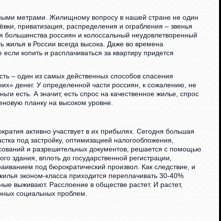
ными метрами. Жилищному вопросу в нашей стране не один
ёвки, приватизация, распределения и ограбления – звенья
я большинства россиян и колоссальный неудовлетворенный
ть жилья в России всегда высока. Даже во времена
 если копить и расплачиваться за квартиру придется
сть – один из самых действенных способов спасения
х» денег. У определенной части россиян, к сожалению, не
ги есть. А значит, есть спрос на качественное жилье, спрос
еновую планку на высоком уровне.
ократия активно участвует в их прибылях. Сегодня большая
астка под застройку, оптимизацией налогообложения,
сований и разрешительных документов, решается с помощью
вого здания, вплоть до государственной регистрации,
раиванием под бюрократический произвол. Как следствие, и
 жилья эконом-класса приходится переплачивать 30-40%
ные выживают. Расслоение в обществе растет. И растет,
нных социальных проблем.