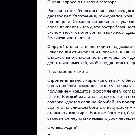
О роли спроса в ценовом заговоре
Россияне не избалованы лишними квадрат
десяток лет. Уплотнения, коммуналки, хрущ
одной цепи. Стесненные жилищные услови
спрос приводят к тому, что востребованнос
экономических потрясений и кризисов. Даже
большую часть жизни.
С другой стороны, инвестиции в недвижимо
накоплений от инфляции и вложения «лишни
слишком многочисленной, эти «лишние» день
достаточно высокий, чтобы поддерживать ц
Приложение к смете
Строители давно смирились с тем, что бюр
часть проблем, связанных с получением уч
получением кредитов, оформлением согла
взяток. Каждый из этапов строительства но
сопровождается если не борьбой, то подст
без того не слишком богатым покупателям
стоимости квартиры. Богатые богатеют, бед
становится неуправляемым клубок нереше
Сколько ждать?