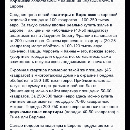
Воронеже
сопоставимы с ценами на недвижимость в
Европе.
Средняя цена новой
квартиры в Воронеже
с хорошей
отделкой площадью 100 квадратов – 100-250 тысяч
евро. За такую сумму вполне реально купить жилье в
Европе. Так, цены на небольшие (40-50 квадратов)
апартаменты на Лазурном берегу Франции начинаются
от 200 тысяч евро. Совсем крошечные квартиры (20-25
квадратов) могут обойтись в 100-120 тысяч евро.
Конечно, Ницца, Марсель и Канны – это, прежде всего,
курортные города для отдыха, но, согласитесь, сама
возможность покупки здесь недвижимости впечатляет.
Скромная квартира примерно такой же площади (45
квадратов) в многоэтажном доме на окраине Лондона
обойдётся в 150-180 тысяч евро. Приблизительно за
такую же сумму в центральном районе Лахти
(Финляндия) можно найти квартиру площадью 50-60
квадратов. За 250-300 тысяч евро здесь можно купить
элитные апартаменты площадью 70-80 квадратных
метров. Порядка 200-250 тысяч евро стоят качественные
двухкомнатные квартиры
(порядка 40-50 квадратов) в
Риме или Берлине.
Самые недорогие квартиры в Европе предлагаются в