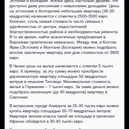
Эстонии и Болгарии. Жильё здесь настолько дёшево, что
доступно даже россиянам с невысокими доходами. Цены
на эстонские и болгарские небольшие квартиры (45-50
квадратов) начинаются с отметки в 2500-3000 евро.
Конечно, столь низкая стоимость часто связана с
удалённостью от центра, недостаточной
благоустроенностью района и необходимостью ремонта.
В то же время, найти аналогичные предложения в
Воронеже практически нереально. Между тем, в Кохтла-
Ярве (Эстония) и Монтане (Болгария) можно подобрать
вполне приличную квартиру или дом стоимостью от 3800
евро.
В Чехии цены на жильё начинаются с отметки 5 тысяч
евро. К примеру, за эту сумму можно приобрести
двухкомнатную квартиру площадью 50 квадратных
метров в чешском Теплице. Минимальная стоимость
жилья в Германии – 7 тысяч евро. За такие деньги можно
подобрать маленькую (до 40 квадратов) квартиру в
Саксонии.
В испанском городе Аликанте за 25-30 тысяч евро можно
купить квартиру площадью 50-70 квадратных метров.
Квартира эконом-класса такой же площади в греческих
Афинах обойдется в 30-40 тысяч евро.