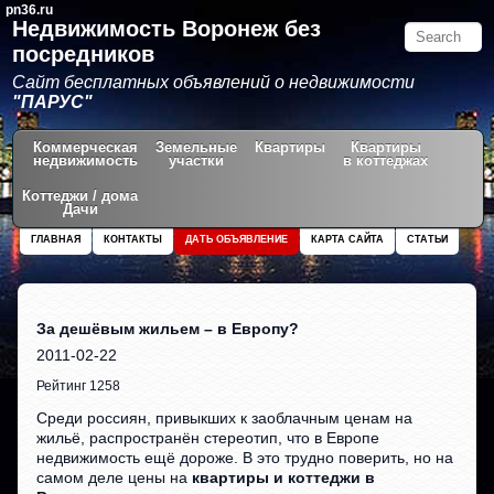
pn36.ru
Недвижимость Воронеж без
посредников
Сайт бесплатных объявлений о недвижимости
"ПАРУС"
Коммерческая
Земельные
Квартиры
Квартиры
недвижимость
участки
в коттеджах
Коттеджи / дома
Дачи
ГЛАВНАЯ
КОНТАКТЫ
ДАТЬ ОБЪЯВЛЕНИЕ
КАРТА САЙТА
СТАТЬИ
За дешёвым жильем – в Европу?
2011-02-22
Рейтинг 1258
Среди россиян, привыкших к заоблачным ценам на
жильё, распространён стереотип, что в Европе
недвижимость ещё дороже. В это трудно поверить, но на
самом деле цены на
квартиры и коттеджи в