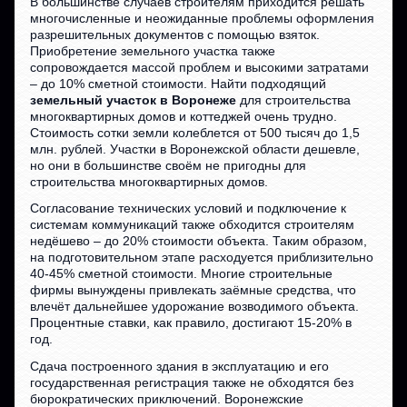
В большинстве случаев строителям приходится решать
многочисленные и неожиданные проблемы оформления
разрешительных документов с помощью взяток.
Приобретение земельного участка также
сопровождается массой проблем и высокими затратами
– до 10% сметной стоимости. Найти подходящий
земельный участок в Воронеже
для строительства
многоквартирных домов и коттеджей очень трудно.
Стоимость сотки земли колеблется от 500 тысяч до 1,5
млн. рублей. Участки в Воронежской области дешевле,
но они в большинстве своём не пригодны для
строительства многоквартирных домов.
Согласование технических условий и подключение к
системам коммуникаций также обходится строителям
недёшево – до 20% стоимости объекта. Таким образом,
на подготовительном этапе расходуется приблизительно
40-45% сметной стоимости. Многие строительные
фирмы вынуждены привлекать заёмные средства, что
влечёт дальнейшее удорожание возводимого объекта.
Процентные ставки, как правило, достигают 15-20% в
год.
Сдача построенного здания в эксплуатацию и его
государственная регистрация также не обходятся без
бюрократических приключений. Воронежские