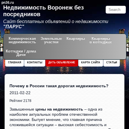
pn36.ru
Недвижимость Воронеж без
посредников
Сайт бесплатных объявлений о недвижимости
"ПАРУС"
Коммерческая
Земельные
Квартиры
Квартиры
недвижимость
участки
в коттеджах
Коттеджи / дома
Дачи
ГЛАВНАЯ
КОНТАКТЫ
ДАТЬ ОБЪЯВЛЕНИЕ
КАРТА САЙТА
СТАТЬИ
Почему в России такая дорогая недвижимость?
2011-02-22
Рейтинг 2178
Завышенные
цены на недвижимость
– одна из
наиболее актуальных проблем отечественной
экономики. Бытует мнение, что главная причина
сложившейся ситуации – высокая себестоимость и