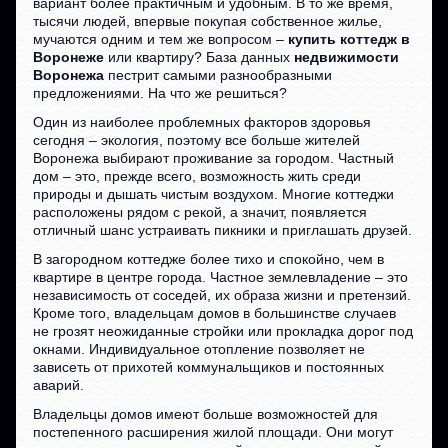
вариант более практичным и удобным. В то же время,
тысячи людей, впервые покупая собственное жилье,
мучаются одним и тем же вопросом –
купить коттедж в
Воронеже
или квартиру? База данных
недвижимости
Воронежа
пестрит самыми разнообразными
предложениями. На что же решиться?
Один из наиболее проблемных факторов здоровья
сегодня – экология, поэтому все больше жителей
Воронежа выбирают проживание за городом. Частный
дом – это, прежде всего, возможность жить среди
природы и дышать чистым воздухом. Многие коттеджи
расположены рядом с рекой, а значит, появляется
отличный шанс устраивать пикники и приглашать друзей.
В загородном коттедже более тихо и спокойно, чем в
квартире в центре города. Частное землевладение – это
независимость от соседей, их образа жизни и претензий.
Кроме того, владельцам домов в большинстве случаев
не грозят неожиданные стройки или прокладка дорог под
окнами. Индивидуальное отопление позволяет не
зависеть от прихотей коммунальщиков и постоянных
аварий.
Владельцы домов имеют больше возможностей для
постепенного расширения жилой площади. Они могут