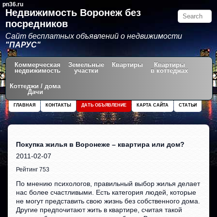
pn36.ru
Недвижимость Воронеж без
посредников
Сайт бесплатных объявлений о недвижимости
"ПАРУС"
Коммерческая
Земельные
Квартиры
Квартиры
недвижимость
участки
в коттеджах
Коттеджи / дома
Дачи
ГЛАВНАЯ
КОНТАКТЫ
ДАТЬ ОБЪЯВЛЕНИЕ
КАРТА САЙТА
СТАТЬИ
Покупка жилья в Воронеже – квартира или дом?
2011-02-07
Рейтинг 753
По мнению психологов, правильный выбор жилья делает
нас более счастливыми. Есть категория людей, которые
не могут представить свою жизнь без собственного дома.
Другие предпочитают жить в квартире, считая такой