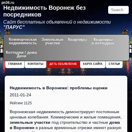
pn36.ru
Недвижимость Воронеж без
посредников
Сайт бесплатных объявлений о недвижимости
"ПАРУС"
Коммерческая
Земельные
Квартиры
Квартиры
недвижимость
участки
в коттеджах
Коттеджи / дома
Дачи
ГЛАВНАЯ
КОНТАКТЫ
ДАТЬ ОБЪЯВЛЕНИЕ
КАРТА САЙТА
СТАТЬИ
Недвижимость в Воронеже: проблемы оценки
2011-01-24
Рейтинг 1125
Воронежская недвижимость демонстрирует постоянные
ценовые колебания. Коммерческие и жилые помещения,
земельные участки
под строительство и частные
дома
в Воронеже
в разные временные отрезки имеют разную