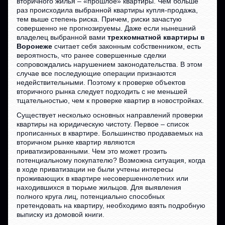
вторичного жилья – «прошлое» квартиры. Чем больше
раз происходила выбранной квартиры купля-продажа,
тем выше степень риска. Причем, риски зачастую
совершенно не прогнозируемы. Даже если нынешний
владелец выбранной вами
трехкомнатной квартиры в
Воронеже
считает себя законным собственником, есть
вероятность, что ранее совершенные сделки
сопровождались нарушением законодательства. В этом
случае все последующие операции признаются
недействительными. Поэтому к проверке объектов
вторичного рынка следует подходить с не меньшей
тщательностью, чем к проверке квартир в новостройках.
Существует несколько основных направлений проверки
квартиры на юридическую чистоту. Первое – список
прописанных в квартире. Большинство продаваемых на
вторичном рынке квартир являются
приватизированными. Чем это может грозить
потенциальному покупателю? Возможна ситуация, когда
в ходе приватизации не были учтены интересы
проживающих в квартире несовершеннолетних или
находившихся в тюрьме жильцов. Для выявления
полного круга лиц, потенциально способных
претендовать на квартиру, необходимо взять подробную
выписку из домовой книги.