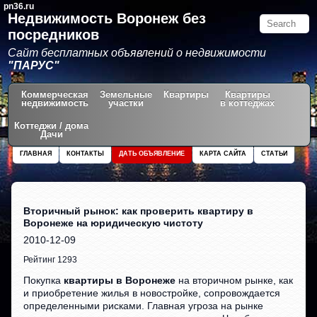
pn36.ru
Недвижимость Воронеж без
посредников
Сайт бесплатных объявлений о недвижимости
"ПАРУС"
Коммерческая
Земельные
Квартиры
Квартиры
недвижимость
участки
в коттеджах
Коттеджи / дома
Дачи
ГЛАВНАЯ
КОНТАКТЫ
ДАТЬ ОБЪЯВЛЕНИЕ
КАРТА САЙТА
СТАТЬИ
Вторичный рынок: как проверить квартиру в
Воронеже на юридическую чистоту
2010-12-09
Рейтинг 1293
Покупка
квартиры в Воронеже
на вторичном рынке, как
и приобретение жилья в новостройке, сопровождается
определенными рисками. Главная угроза на рынке