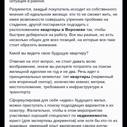
ситуация в районе.
Разумеется, каждый покупатель исходит из собственного
мнения об идеальном жилище: кто-то не сможет жить, не
имея возможности совершать утренние пробежки на
стадионе, другой постарается подгадать с
расположением
квартиры в Воронеже
так, чтобы
быстрее добираться на работу. Все мы разные, но есть
несколько общих для всех позиций, на которые все-таки
стоит обратить внимание.
Какой вы видите свою будущую квартиру?
Отвечая на этот вопрос, не стоит давать волю
воображению, иначе вы рискуете потратить на поиски
жилищной идиллии не год и не два. Речь идет о
принципиальных моментах: тип
квартиры
(первичный
или вторичный сектор), количество комнат, метраж,
местоположение, требования к инфраструктуре и
транспорту.
Сформулировав для себя «идею» будущего жилья,
можно приступать к поиску подходящих вариантов и их
осмотру. Желательно, чтобы в этом мероприятии
участвовал хороший специалист по
недвижимости
,
юрист (для экспертизы документов) или хотя бы кто-то из
знакомых, имеющий опыт заключения сделок купли-