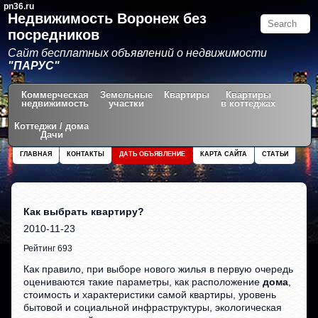
pn36.ru
Недвижимость Воронеж без
посредников
Сайт бесплатных объявлений о недвижимости
"ПАРУС"
Коммерческая
Земельные
Квартиры
Квартиры
недвижимость
участки
в коттеджах
Коттеджи / дома
Дачи
ГЛАВНАЯ
КОНТАКТЫ
ДАТЬ ОБЪЯВЛЕНИЕ
КАРТА САЙТА
СТАТЬИ
Как выбрать квартиру?
2010-11-23
Рейтинг 693
Как правило, при выборе нового жилья в первую очередь
оцениваются такие параметры, как расположение
дома
,
стоимость и характеристики самой квартиры, уровень
бытовой и социальной инфраструктуры, экологическая