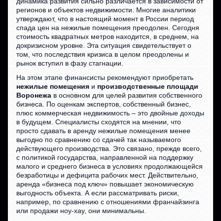
динамика развития сильно различается в зависимости от
регионов и объектов недвижимости. Многие аналитики
утверждают, что в настоящий момент в России период
спада цен на нежилые помещения преодолен. Сегодня
стоимость квадратных метров находится, в среднем, на
докризисном уровне. Эта ситуация свидетельствует о
том, что последствия кризиса в целом преодолены и
рынок вступил в фазу стагнации.
На этом этапе финансисты рекомендуют приобретать
нежилые помещения
и
производственные площади
Воронежа
в основном для целей развития собственного
бизнеса. По оценкам экспертов, собственный бизнес,
плюс коммерческая недвижимость – это двойные доходы
в будущем. Специалисты сходятся на мнении, что
просто сдавать в аренду нежилые помещения менее
выгодно по сравнению со сдачей так называемого
действующего производства. Это связано, прежде всего,
с политикой государства, направленной на поддержку
малого и среднего бизнеса в условиях продолжающейся
безработицы и дефицита рабочих мест. Действительно,
аренда «бизнеса под ключ» повышает экономическую
выгодность объекта. А если рассматривать риски,
например, по сравнению с отношениями франчайзинга
или продажи ноу-хау, они минимальны.