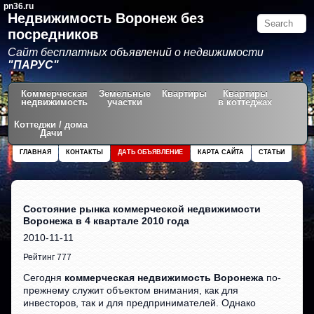
pn36.ru
Недвижимость Воронеж без
посредников
Сайт бесплатных объявлений о недвижимости
"ПАРУС"
Коммерческая
Земельные
Квартиры
Квартиры
недвижимость
участки
в коттеджах
Коттеджи / дома
Дачи
ГЛАВНАЯ
КОНТАКТЫ
ДАТЬ ОБЪЯВЛЕНИЕ
КАРТА САЙТА
СТАТЬИ
Состояние рынка коммерческой недвижимости
Воронежа в 4 квартале 2010 года
2010-11-11
Рейтинг 777
Сегодня
коммерческая недвижимость Воронежа
по-
прежнему служит объектом внимания, как для
инвесторов, так и для предпринимателей. Однако