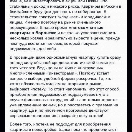
лучше, чем инвестировать в акции или ПИФы. Это
стабильный доход и никакого риска. Квартиры в России в
ближайшем будущем дешеветь не собираются. В
строительство советуют вкладывать и юридическим
лицам. Именно поэтому на рынке очень много
перекупщиков. В наше время
многокомнатные
квартиры в Воронеже
и не только успевают сменить
несколько хозяев и значительно вырасти в цене, прежде
чем туда вселится человек, который покупает
недвижимость для себя.
В провинции даже однокомнатную квартиру купить сразу
не под силу обычной среднестатистической семье из
трех человек. Ведь цены на жилье «накручены»
многочисленными «инвесторами». Поэтому встает
вопрос о выборе удобной формы рассрочки. Те, кто
хотят обзавестись жильем на вторичном рынке,
выбирают ипотеку. Но стоит напомнить, что этот способ
приобретения недвижимости подразумевает, что в
случае финансовых затруднений вы не только теряете
уже уплаченные деньги, но и расстаетесь с правами на
квартиру. Да и по ипотечной программе действуют
серьезные ограничения в возрасте покупателей.
Более того, ипотека не подходит для приобретения
квартиры в новостройке. Банки пока что предпочитают