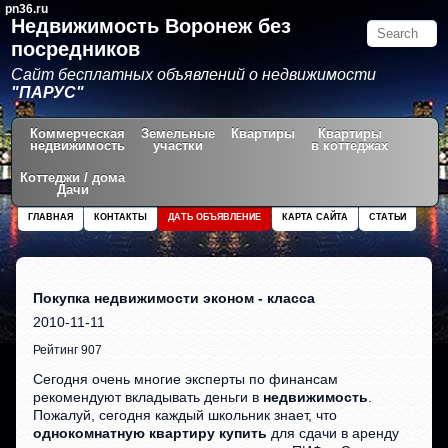
pn36.ru
Недвижимость Воронеж без
посредников
Сайт бесплатных объявлений о недвижимости
"ПАРУС"
Коммерческая
Земельные
Квартиры
Квартиры
недвижимость
участки
в коттеджах
Коттеджи / дома
Дачи
ГЛАВНАЯ
КОНТАКТЫ
ДАТЬ ОБЪЯВЛЕНИЕ
КАРТА САЙТА
СТАТЬИ
Покупка недвижимости эконом - класса
2010-11-11
Рейтинг 907
Сегодня очень многие эксперты по финансам
рекомендуют вкладывать деньги в
недвижимость
.
Пожалуй, сегодня каждый школьник знает, что
однокомнатную квартиру купить
для сдачи в аренду