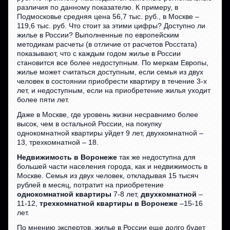
различия по данному показателю. К примеру, в
Подмосковье средняя цена 56,7 тыс. руб., в Москве –
119,6 тыс. руб. Что стоит за этими цифры? Доступно ли
жилье в России? Выполненные по европейским
методикам расчеты (в отличие от расчетов Росстата)
показывают, что с каждым годом жилье в России
становится все более недоступным. По меркам Европы,
жилье может считаться доступным, если семья из двух
человек в состоянии приобрести квартиру в течение 3-х
лет, и недоступным, если на приобретение жилья уходит
более пяти лет.
Даже в Москве, где уровень жизни несравнимо более
высок, чем в остальной России, на покупку
однокомнатной квартиры уйдет 9 лет, двухкомнатной –
13, трехкомнатной – 18.
Недвижимость в Воронеже
так же недоступна для
большей части населения города, как и недвижимость в
Москве. Семья из двух человек, откладывая 15 тысяч
рублей в месяц, потратит на приобретение
однокомнатной квартиры
7-8 лет,
двухкомнатной
–
11-12,
трехкомнатной квартиры в Воронеже
–15-16
лет.
По мнению экспертов, жилье в России еще долго будет