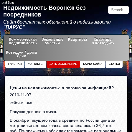
pn36.ru
Недвижимость Воронеж без
посредников
Сайт бесплатных объявлений о недвижимости
"ПАРУС"
Коммерческая
Земельные
Квартиры
Квартиры
недвижимость
участки
в коттеджах
Коттеджи / дома
Дачи
ГЛАВНАЯ
КОНТАКТЫ
ДАТЬ ОБЪЯВЛЕНИЕ
КАРТА САЙТА
СТАТЬИ
Цены на недвижимость: в погоню за инфляцией?
2010-11-07
Рейтинг 1368
Покупка длиною в жизнь.
В октябре текущего года в среднем по России цена за
метр жилья эконом-класса составила около 36,7 тыс.
руб. По-прежнему наблюдаются заметные региональные