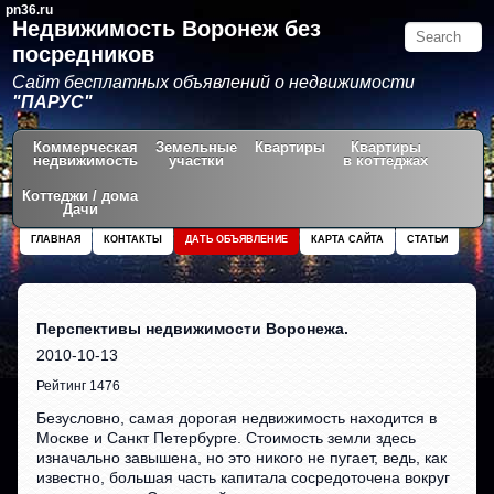
pn36.ru
Недвижимость Воронеж без
посредников
Сайт бесплатных объявлений о недвижимости
"ПАРУС"
Коммерческая
Земельные
Квартиры
Квартиры
недвижимость
участки
в коттеджах
Коттеджи / дома
Дачи
ГЛАВНАЯ
КОНТАКТЫ
ДАТЬ ОБЪЯВЛЕНИЕ
КАРТА САЙТА
СТАТЬИ
Перспективы недвижимости Воронежа.
2010-10-13
Рейтинг 1476
Безусловно, самая дорогая недвижимость находится в
Москве и Санкт Петербурге. Стоимость земли здесь
изначально завышена, но это никого не пугает, ведь, как
известно, большая часть капитала сосредоточена вокруг