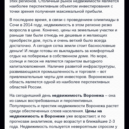
этих регионов. Столичный рынок недвижимости является
наиболее перспективным объектом инвестирования с
точки зрения получения максимальной прибыли.
В последнее время, в связи с проведением олимпиады в
Сочи в 2014 году, недвижимость в этом регионе резко
возросла в цене. Конечно, цены на земельные участки и
раньше там были отнюдь не дешевые и желающих
приобрести дом, пусть и очень ветхий было всегда
достаточно. А сегодня сотка земли стоит баснословные
деньги! И люди готовы их выкладывать за комфортный
отдых на побережье в собственном доме. Но море,
солнце и песок не являются гарантом выгодного
капиталовложения. Наличие развитой инфраструктуры,
развивающаяся промышленность и торговля – вот
привлекательные черты для инвесторов. Воронежская
область является одной из наиболее перспективных
областей России.
На сегодняшний день
недвижимость Воронежа
– она
из самых востребованных и перспективных.
Популярность и престиж недвижимости Воронежа растет
среди обеспеченных слоев населения.
Цены на
недвижимость в Воронеже
уже возрастают, и по
прогнозам аналитиков, еще возрастут в ближайшие 2-3
года. Недвижимость пользуется невероятным спросом у