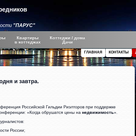
редников
мости
"ПАРУС"
ры
Квартиры
Коттеджи / дома
в коттеджах
Дачи
ГЛАВНАЯ
КОНТАКТЫ
одня и завтра.
онференция Российской Гильдии Риэлторов при поддержке
онференции: «Когда обрушатся цены на
недвижимость
».
журналистов:
ости России;