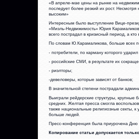
«В апреле-мае цены на рынке на недвижимо
последует более резкий их рост. Несмотря 
высоким»
Интересным было выступление Вице-презид
«Миэль-Недвижимость» Юрия Карамаликова
всего пострадал в кризисный период, а кто
По словам Ю.Карамаликова, больше всех п
- потребители, по карману которого ударил 
- российские СМИ, в результате их сокраще
- риэлторы;
-девеловеры, которые зависят от банков;
В значительной степени пострадали админи
Выиграли рейдерские структуры, крупные б
средних. Желтая пресса смогла воспользов
также национальные религиозные секты, к 
больше людей.
Пресс-конференция была приурочена Дню 
Копирование статьи допускается только