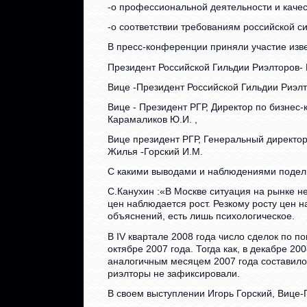
-о профессиональной деятельности и качес
-о соответствии требованиям российской 
В пресс-конференции приняли участие из
Президент Российской Гильдии Риэлторов- 
Вице -Президент Российской Гильдии Риэлт
Вице - Президент РГР, Директор по бизне
Карамаликов Ю.И. ,
Вице президент РГР, Генеральный директо
Жилья -Горский И.М.
С какими выводами и наблюдениями подели
С.Канухин :«В Москве ситуация на рынке н
цен наблюдается рост. Резкому росту цен 
объяснений, есть лишь психологическое.
В IV квартале 2008 года число сделок по п
октябре 2007 года. Тогда как, в декабре 20
аналогичным месяцем 2007 года составило
риэлторы не зафиксировали.
В своем выступлении Игорь Горский, Вице-