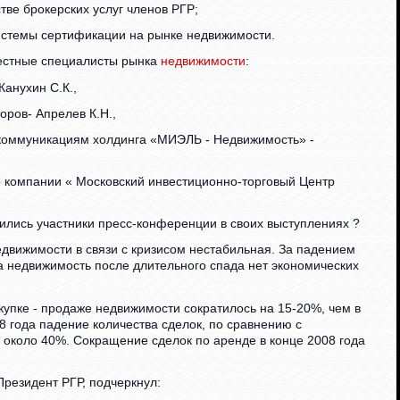
тве брокерских услуг членов РГР;
системы сертификации на рынке недвижимости.
вестные специалисты рынка
недвижимости
:
Канухин С.К.,
оров- Апрелев К.Н.,
с-коммуникациям холдинга «МИЭЛЬ - Недвижимость» -
р компании « Московский инвестиционно-торговый Центр
лись участники пресс-конференции в своих выступлениях ?
едвижимости в связи с кризисом нестабильная. За падением
на недвижимость после длительного спада нет экономических
окупке - продаже недвижимости сократилось на 15-20%, чем в
08 года падение количества сделок, по сравнению с
 около 40%. Сокращение сделок по аренде в конце 2008 года
Президент РГР, подчеркнул: