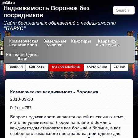
pn36.ru
Недвижимость Воронеж без
посредников
Сайт бесплатных объявлений о недвижимости
"ПАРУС"
Коммерческая
Земельные
Квартиры
Квартиры
недвижимость
участки
в коттеджах
Коттеджи / дома
Дачи
ГЛАВНАЯ
КОНТАКТЫ
ДАТЬ ОБЪЯВЛЕНИЕ
КАРТА САЙТА
СТАТЬИ
Коммерческая недвижимость Воронежа.
2010-09-30
Рейтинг 757
Вопрос недвижимости является одной из «вечных тем»,
и это не удивительно. Людей на планете Земля с
каждым годом становится все больше и больше, а вот
свободного земельного пространства, пригодного для