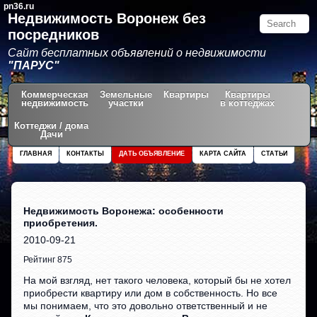
pn36.ru
Недвижимость Воронеж без
посредников
Сайт бесплатных объявлений о недвижимости
"ПАРУС"
Коммерческая
Земельные
Квартиры
Квартиры
недвижимость
участки
в коттеджах
Коттеджи / дома
Дачи
ГЛАВНАЯ
КОНТАКТЫ
ДАТЬ ОБЪЯВЛЕНИЕ
КАРТА САЙТА
СТАТЬИ
Недвижимость Воронежа: особенности
приобретения.
2010-09-21
Рейтинг 875
На мой взгляд, нет такого человека, который бы не хотел
приобрести квартиру или дом в собственность. Но все
мы понимаем, что это довольно ответственный и не