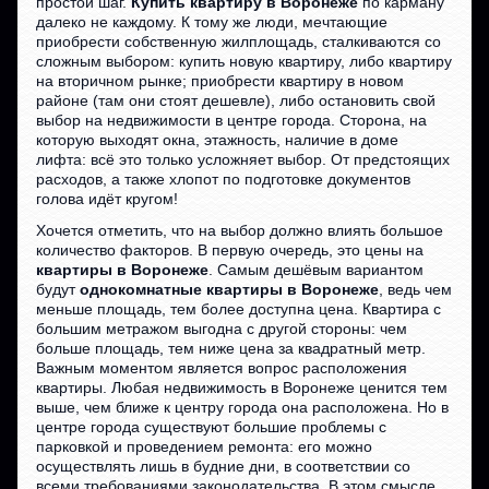
простой шаг.
Купить квартиру в Воронеже
по карману
далеко не каждому. К тому же люди, мечтающие
приобрести собственную жилплощадь, сталкиваются со
сложным выбором: купить новую квартиру, либо квартиру
на вторичном рынке; приобрести квартиру в новом
районе (там они стоят дешевле), либо остановить свой
выбор на недвижимости в центре города. Сторона, на
которую выходят окна, этажность, наличие в доме
лифта: всё это только усложняет выбор. От предстоящих
расходов, а также хлопот по подготовке документов
голова идёт кругом!
Хочется отметить, что на выбор должно влиять большое
количество факторов. В первую очередь, это цены на
квартиры в Воронеже
. Самым дешёвым вариантом
будут
однокомнатные квартиры в Воронеже
, ведь чем
меньше площадь, тем более доступна цена. Квартира с
большим метражом выгодна с другой стороны: чем
больше площадь, тем ниже цена за квадратный метр.
Важным моментом является вопрос расположения
квартиры. Любая недвижимость в Воронеже ценится тем
выше, чем ближе к центру города она расположена. Но в
центре города существуют большие проблемы с
парковкой и проведением ремонта: его можно
осуществлять лишь в будние дни, в соответствии со
всеми требованиями законодательства. В этом смысле,