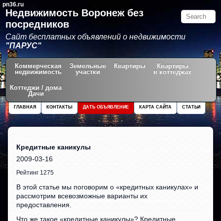
pn36.ru
Недвижимость Воронеж без
посредников
Сайт бесплатных объявлений о недвижимости
"ПАРУС"
Коммерческая
Земельные
Квартиры
Квартиры
недвижимость
участки
в коттеджах
Коттеджи / дома
Дачи
ГЛАВНАЯ
КОНТАКТЫ
ДАТЬ ОБЪЯВЛЕНИЕ
КАРТА САЙТА
СТАТЬИ
Кредитные каникулы
2009-03-16
Рейтинг 1275
В этой статье мы поговорим о «кредитных каникулах» и
рассмотрим всевозможные варианты их
предоставления.
Что же такое «кредитные каникулы»? Кредитные