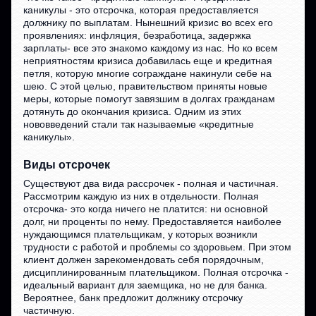
каникулы - это отсрочка, которая предоставляется
должнику по выплатам. Нынешний кризис во всех его
проявлениях: инфляция, безработица, задержка
зарплаты- все это знакомо каждому из нас. Но ко всем
неприятностям кризиса добавилась еще и кредитная
петля, которую многие сограждане накинули себе на
шею. С этой целью, правительством приняты новые
меры, которые помогут завязшим в долгах гражданам
дотянуть до окончания кризиса. Одним из этих
нововведений стали так называемые «кредитные
каникулы».
Виды отсрочек
Существуют два вида рассрочек - полная и частичная.
Рассмотрим каждую из них в отдельности. Полная
отсрочка- это когда ничего не платится: ни основной
долг, ни проценты по нему. Предоставляется наиболее
нуждающимся плательщикам, у которых возникли
трудности с работой и проблемы со здоровьем. При этом
клиент должен зарекомендовать себя порядочным,
дисциплинированным плательщиком. Полная отсрочка -
идеальный вариант для заемщика, но не для банка.
Вероятнее, банк предложит должнику отсрочку
частичную.