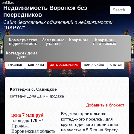
pn36.ru
Недвижимость Воронеж без
посредников
Сайт бесплатных объявлений о недвижимости
"ПАРУС"
Коммерческая
Земельные
Квартиры
Квартиры
недвижимость
участки
в коттеджах
Коттеджи / дома
Дачи
ГЛАВНАЯ
КОНТАКТЫ
ДАТЬ ОБЪЯВЛЕНИЕ
КАРТА САЙТА
СТАТЬИ
Коттеджи с. Савицкое
Коттеджи Дома Дачи - Продажа
Добавить в блокнот
Ведется строительство
цена
7 млн руб
коттеджного поселка , для
площадь
170
м²
круглогодичного проживания.,
Продажа
на участке в 5.5 га.на берегу
Воронежская область