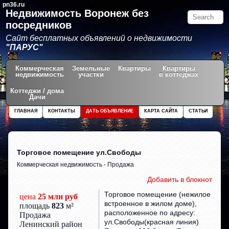
pn36.ru
Недвижимость Воронеж без
посредников
Сайт бесплатных объявлений о недвижимости
"ПАРУС"
Коммерческая
Земельные
Квартиры
Квартиры
недвижимость
участки
в коттеджах
Коттеджи / дома
Дачи
ГЛАВНАЯ
КОНТАКТЫ
ДАТЬ ОБЪЯВЛЕНИЕ
КАРТА САЙТА
СТАТЬИ
Торговое помещение ул.Свободы
Коммерческая недвижимость - Продажа
Добавить в блокнот
Торговое помещение (нежилое
цена
25 млн руб
встроенное в жилом доме),
площадь
823
м²
расположенное по адресу:
Продажа
ул.Свободы(красная линия)
Ленинский район